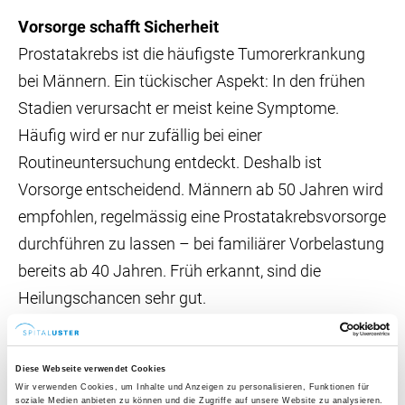
Vorsorge schafft Sicherheit
Prostatakrebs ist die häufigste Tumorerkrankung
bei Männern. Ein tückischer Aspekt: In den frühen
Stadien verursacht er meist keine Symptome.
Häufig wird er nur zufällig bei einer
Routineuntersuchung entdeckt. Deshalb ist
Vorsorge entscheidend. Männern ab 50 Jahren wird
empfohlen, regelmässig eine Prostatakrebsvorsorge
durchführen zu lassen – bei familiärer Vorbelastung
bereits ab 40 Jahren. Früh erkannt, sind die
Heilungschancen sehr gut.
«Mit der Fusionsbiopsie können wir auffällige
Diese Webseite verwendet Cookies
Areale in der Prostata viel präziser beurteilen. So
Wir verwenden Cookies, um Inhalte und Anzeigen zu personalisieren, Funktionen für
soziale Medien anbieten zu können und die Zugriffe auf unsere Website zu analysieren.