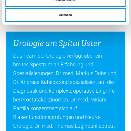
Das erhöht die diagnostische Sicherheit und
ermöglicht eine genauere Beurteilung, ob ein Tumor
Ablehnen
vorliegt.
Urologie am Spital Uster
Das Team der Urologie verfügt über ein
breites Spektrum an Erfahrung und
Spezialisierungen: Dr. med. Markus Dubs und
Dr. Andreas Katsios sind spezialisiert auf die
Diagnostik und komplexe, operative Eingriffe
bei Prostatakarzinomen. Dr. med. Miriam
Partilla konzentriert sich auf
Blasenfunktionsprüfungen und Neuro-
Urologie. Dr. med. Thomas Luginbühl betreut