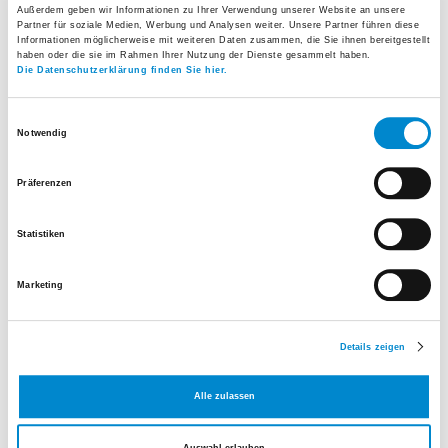
entdecken wir Krebsherde früher und können
Außerdem geben wir Informationen zu Ihrer Verwendung unserer Website an unsere
Partner für soziale Medien, Werbung und Analysen weiter. Unsere Partner führen diese
betroffene Männer gezielter behandeln.»
– Dr.
Informationen möglicherweise mit weiteren Daten zusammen, die Sie ihnen bereitgestellt
haben oder die sie im Rahmen Ihrer Nutzung der Dienste gesammelt haben.
Andreas Katsios, Leitender Arzt Urologie am Spital
Die Datenschutzerklärung finden Sie hier.
Uster
Einwilligungsauswahl
Notwendig
Moderne Diagnostik am Spital Uster Unsere
Urologie bietet umfassende Vorsorge, Diagnostik
Präferenzen
und Therapie bei Erkrankungen der Prostata, der
Statistiken
Harnwege und der männlichen Geschlechtsorgane
an. Ein neueres Angebot ist die Prostata-
Marketing
Fusionsbiopsie. Diese moderne
Untersuchungsmethode kombiniert
Details zeigen
Magnetresonanztomografie (MRT) mit Ultraschall,
um verdächtige Stellen in der Prostata präzise zu
Alle zulassen
erkennen und gezielt Gewebeproben zu entnehmen.
Auswahl erlauben