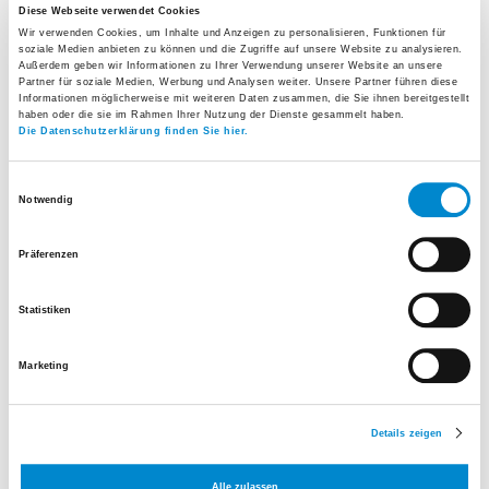
Diese Webseite verwendet Cookies
Es erzählt Geschichten aus dem Arbeitsalltag der
Wir verwenden Cookies, um Inhalte und Anzeigen zu personalisieren, Funktionen für
soziale Medien anbieten zu können und die Zugriffe auf unsere Website zu analysieren.
Spitalmitarbeitenden und berichtet über aktuelle
Außerdem geben wir Informationen zu Ihrer Verwendung unserer Website an unsere
Partner für soziale Medien, Werbung und Analysen weiter. Unsere Partner führen diese
Themen, die das Spital beschäftigen. Das Magazin
Informationen möglicherweise mit weiteren Daten zusammen, die Sie ihnen bereitgestellt
haben oder die sie im Rahmen Ihrer Nutzung der Dienste gesammelt haben.
ist crossmedial aufgebaut und führt über QR-Codes
Die Datenschutzerklärung finden Sie hier.
auf weitere Inhalte wie Bildergeschichten oder
Einwilligungsauswahl
Videos.
Notwendig
SPITUS kann kostenlos abonniert werden:
Präferenzen
SPITUS Bestellformular
Statistiken
Viel Vergnügen bei der Lektüre!
Marketing
Details zeigen
Alle zulassen