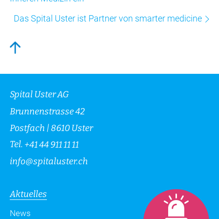
Das Spital Uster ist Partner von smarter medicine
Spital Uster AG
Brunnenstrasse 42
Postfach | 8610 Uster
Tel.
+41 44 911 11 11
info
@
spitaluster.ch
Aktuelles
News