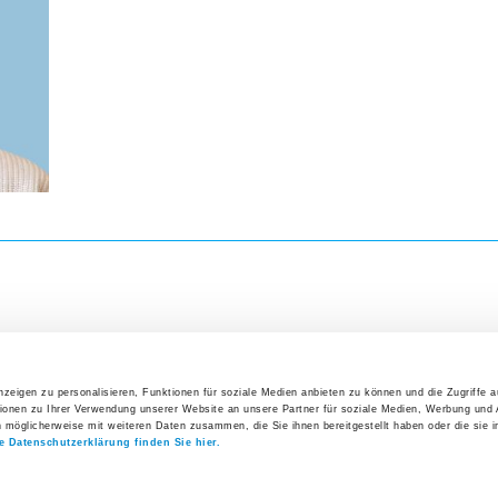
Direkteinstieg
Veranst
Präoperative Abklärungen
26. Augus
Interakt
Management der präoperativen Anämie
Erfolgs
Ansprechpersonen
27. Augus
Anmeldung Ihrer Praxis
Symposi
Log-in Webportal
3. Septe
5. Uste
Wichtige Kontakte auf einen Blick
Klinik
Alle V
zeigen zu personalisieren, Funktionen für soziale Medien anbieten zu können und die Zugriffe 
ionen zu Ihrer Verwendung unserer Website an unsere Partner für soziale Medien, Werbung und 
Direkteinstieg
Offene S
n möglicherweise mit weiteren Daten zusammen, die Sie ihnen bereitgestellt haben oder die sie 
instieg
Interessantes
Aktuelles
e Datenschutzerklärung finden Sie hier.
Organigramm Spital Uster
lan
Gesundheitsforum
News