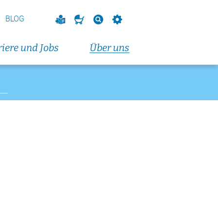
vorbereitungskurs
endkurs)
BLOG
eranstaltungen und Fortbildungen
iere und Jobs
Über uns
altungen und Fortbildungen
 2026
dungskurs (Donnerstagabendkurs)
t 2026
dungskurs (Dienstagabendkurs)
t 2026
vorbereitungskurs
endkurs)
eranstaltungen und Fortbildungen