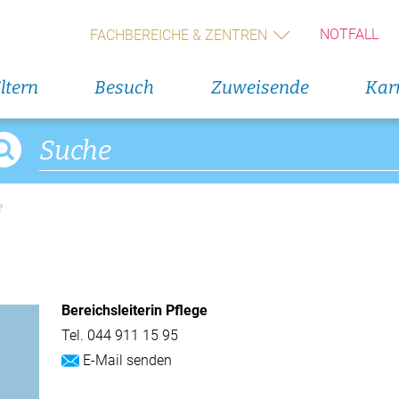
Geburts
(Wochen
NOTFALL
FACHBEREICHE & ZENTREN
Alle V
ltern
Besuch
Zuweisende
Karr
Direkteinstieg
Veranst
Blumenservice
6. August
Rückbil
e
Babygalerie
11. Augus
Rückbil
Bereichsleiterin Pflege
14. Augus
Geburts
Tel.
044 911 15 95
(Wochen
E-Mail senden
Alle V