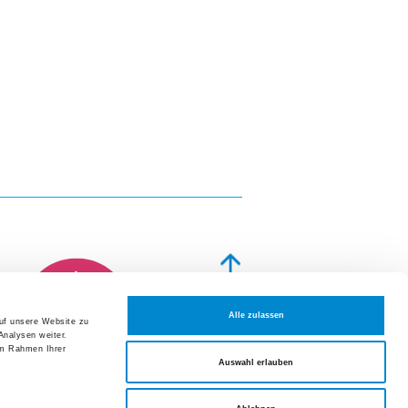
altungen und Fortbildungen
t 2026
ion Hausarzt- und Spitalmedizin:
geschichten aus dem Alltag
t 2026
um der Frauenklinik Züri Ost
mber 2026
rmer Symposium der Medizinischen
eranstaltungen und Fortbildungen
Alle zulassen
auf unsere Website zu
NOTFALL
Analysen weiter.
tellen
im Rahmen Ihrer
Auswahl erlauben
Datenschutzerklärung