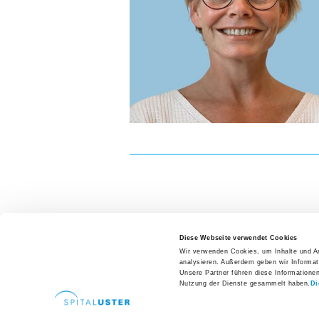
Zuweisende
Patientenzuweisung
Ansprechpersonen
Fachbereiche
Zuweiserportal
Fortbildungen
Hospitationen
Newsletter
Ihre Meinung
Diese Webseite verwendet Cookies
Wir verwenden Cookies, um Inhalte und An
Karriere und Jobs
analysieren. Außerdem geben wir Informat
Offene Stellen
Unsere Partner führen diese Informatione
Direkte
Nutzung der Dienste gesammelt haben.
Di
Spital Uster AG
Aus- und Weiterbildungen
Brunnenstrasse 42
Arealp