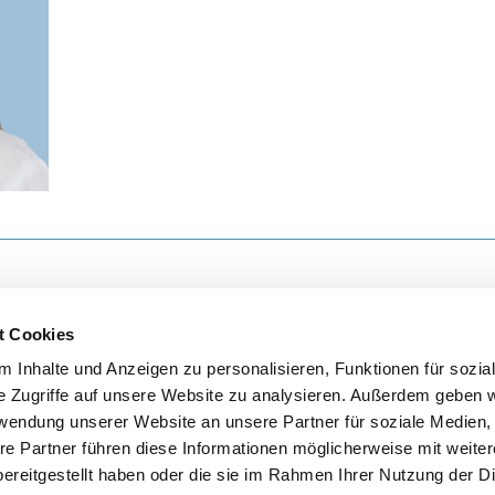
Direkteinstieg
Veranst
Präoperative Abklärungen
26. Augus
Interakt
Management der präoperativen Anämie
Erfolgs
Ansprechpersonen
27. Augus
Anmeldung Ihrer Praxis
Symposi
Log-in Webportal
3. Septe
5. Uste
Wichtige Kontakte auf einen Blick
Klinik
t Cookies
 Inhalte und Anzeigen zu personalisieren, Funktionen für sozia
Alle V
e Zugriffe auf unsere Website zu analysieren. Außerdem geben w
rwendung unserer Website an unsere Partner für soziale Medien
Direkteinstieg
Offene S
instieg
Interessantes
Aktuelles
re Partner führen diese Informationen möglicherweise mit weite
ereitgestellt haben oder die sie im Rahmen Ihrer Nutzung der D
Organigramm Spital Uster
lan
Gesundheitsforum
News