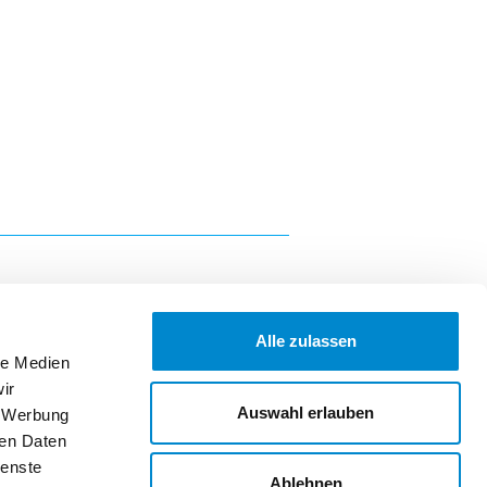
altungen und Fortbildungen
t 2026
ion Hausarzt- und Spitalmedizin:
geschichten aus dem Alltag
t 2026
um der Frauenklinik Züri Ost
mber 2026
rmer Symposium der Medizinischen
Alle zulassen
le Medien
eranstaltungen und Fortbildungen
ir
NOTFALL
Auswahl erlauben
, Werbung
tellen
Datenschutzerklärung
ren Daten
ienste
Ablehnen