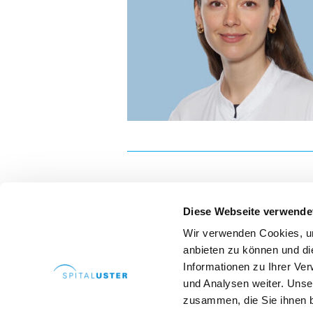
Zuweisende
Patientenzuweisung
Ansprechpersonen
Fachbereiche
Zuweiserportal
Fortbildungen
Hospitationen
Newsletter
Diese Webseite verwende
Ihre Meinung
Wir verwenden Cookies, um
anbieten zu können und di
Karriere und Jobs
Informationen zu Ihrer Ve
Offene Stellen
Direkte
und Analysen weiter. Unse
Spital Uster AG
Aus- und Weiterbildungen
zusammen, die Sie ihnen b
Brunnenstrasse 42
Arealp