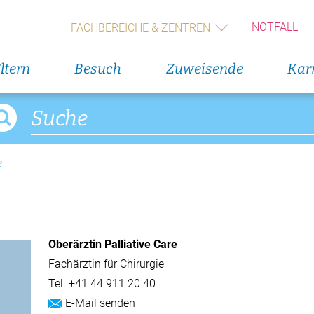
Geburts
(Wochen
NOTFALL
FACHBEREICHE & ZENTREN
Alle V
ltern
Besuch
Zuweisende
Karr
Direkteinstieg
Veranst
Blumenservice
11. Augus
Rückbil
e
Babygalerie
13. Augus
Rückbil
Oberärztin Palliative Care
14. Augus
Geburts
Fachärztin für Chirurgie
(Wochen
Tel.
+41 44 911 20 40
E-Mail senden
Alle V