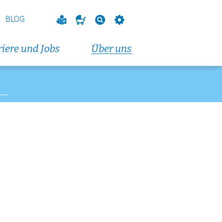
vorbereitungskurs
endkurs)
BLOG
eranstaltungen und Fortbildungen
iere und Jobs
Über uns
altungen und Fortbildungen
t 2026
dungskurs (Dienstagabendkurs)
t 2026
dungskurs (Donnerstagabendkurs)
t 2026
vorbereitungskurs
endkurs)
eranstaltungen und Fortbildungen