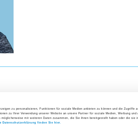
Direkteinstieg
Veranst
Präoperative Abklärungen
26. Augus
Interakt
Management der präoperativen Anämie
Erfolgs
Ansprechpersonen
27. Augus
Anmeldung Ihrer Praxis
Symposi
Log-in Webportal
3. Septe
5. Uste
Wichtige Kontakte auf einen Blick
Klinik
Alle V
zeigen zu personalisieren, Funktionen für soziale Medien anbieten zu können und die Zugriffe 
ionen zu Ihrer Verwendung unserer Website an unsere Partner für soziale Medien, Werbung und 
Direkteinstieg
Offene S
n möglicherweise mit weiteren Daten zusammen, die Sie ihnen bereitgestellt haben oder die sie 
instieg
Interessantes
Aktuelles
e Datenschutzerklärung finden Sie hier.
Organigramm Spital Uster
lan
Gesundheitsforum
News