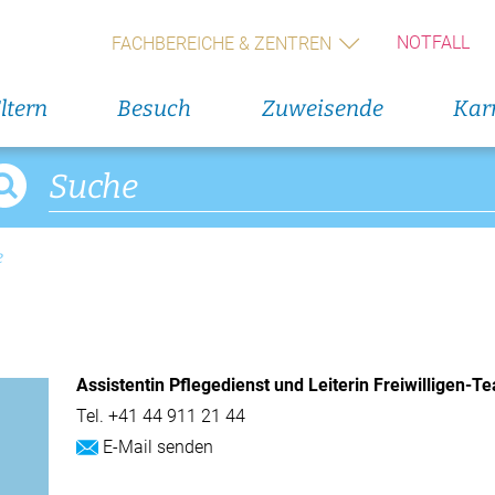
Geburts
(Wochen
NOTFALL
FACHBEREICHE & ZENTREN
Alle V
ltern
Besuch
Zuweisende
Karr
Direkteinstieg
Veranst
Blumenservice
11. Augus
Rückbil
e
Babygalerie
13. Augus
Rückbil
Assistentin Pflegedienst und Leiterin Freiwilligen-T
14. Augus
Geburts
Tel.
+41 44 911 21 44
(Wochen
E-Mail senden
Alle V