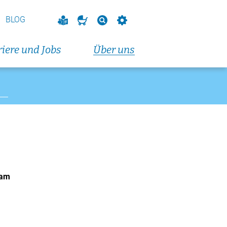
vorbereitungskurs
endkurs)
BLOG
eranstaltungen und Fortbildungen
iere und Jobs
Über uns
altungen und Fortbildungen
t 2026
dungskurs (Dienstagabendkurs)
t 2026
dungskurs (Donnerstagabendkurs)
eam
t 2026
vorbereitungskurs
endkurs)
eranstaltungen und Fortbildungen