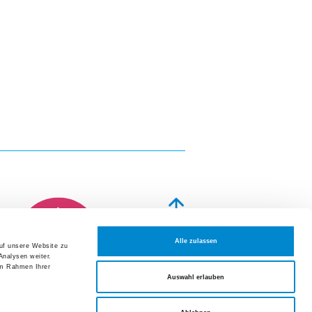
altungen und Fortbildungen
t 2026
ion Hausarzt- und Spitalmedizin:
geschichten aus dem Alltag
t 2026
um der Frauenklinik Züri Ost
mber 2026
rmer Symposium der Medizinischen
eranstaltungen und Fortbildungen
Alle zulassen
auf unsere Website zu
NOTFALL
Analysen weiter.
tellen
im Rahmen Ihrer
Auswahl erlauben
Datenschutzerklärung