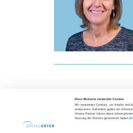
Zuweisende
Patientenzuweisung
Ansprechpersonen
Fachbereiche
Zuweiserportal
Fortbildungen
Hospitationen
Newsletter
Ihre Meinung
Diese Webseite verwendet Cookies
Wir verwenden Cookies, um Inhalte und An
Karriere und Jobs
analysieren. Außerdem geben wir Informat
Offene Stellen
Unsere Partner führen diese Informatione
Direkte
Nutzung der Dienste gesammelt haben.
Di
Spital Uster AG
Aus- und Weiterbildungen
Brunnenstrasse 42
Arealp