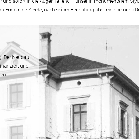
bar und sofort in die Augen fallend – unser in monumentalem Styl
ern Form eine Zierde, nach seiner Bedeutung aber ein ehrendes 
). Der Neubau
inanziert und
en.