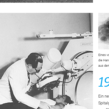
Eines v
die Han
aus de
1
Ein ne
Spita