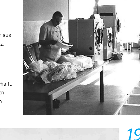
n aus
z.
hafft.
en
n
1