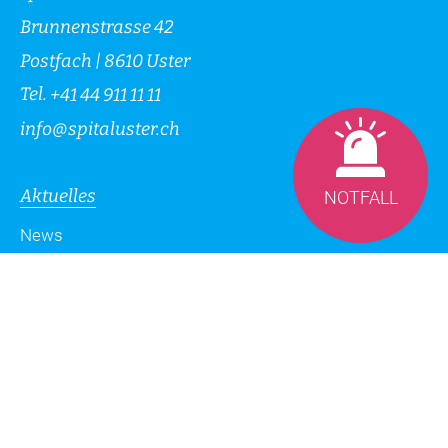
Brunnenstrasse 42
Postfach | 8610 Uster
Tel.
+41 44 911 11 11
info
@
spitaluster.ch
Aktuelles
NOTFALL
News
Geschäftsbericht 2025
Zeitschrift Spitus
Blog
Datenschutzerklärung