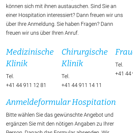
können sich mit ihnen austauschen. Sind Sie an
einer Hospitation interessiert? Dann freuen wir uns
über Ihre Anmeldung. Sie haben Fragen? Dann
freuen wir uns über Ihren Anruf.
Medizinische
Chirurgische
Frau
Klinik
Klinik
Tel.
+41 44 
Tel.
Tel.
+41 44 911 12 81
+41 44 911 14 11
Anmeldeformular Hospitation
Bitte wählen Sie das gewünschte Angebot und
ergänzen Sie mit den nötigen Angaben zu Ihrer
Person. Danach das Formular absenden. Wir