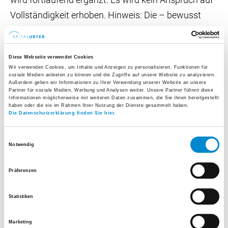
Vollständigkeit erhoben. Hinweis: Die – bewusst
einfach und für jedermann leicht verständlichen –
Informationen ersetzen nicht das
Diese Webseite verwendet Cookies
Aufklärungsgespräch mit Ihrer Ärztin oder Ihrem
Wir verwenden Cookies, um Inhalte und Anzeigen zu personalisieren, Funktionen für
Arzt.
soziale Medien anbieten zu können und die Zugriffe auf unsere Website zu analysieren.
Außerdem geben wir Informationen zu Ihrer Verwendung unserer Website an unsere
Partner für soziale Medien, Werbung und Analysen weiter. Unsere Partner führen diese
Informationen möglicherweise mit weiteren Daten zusammen, die Sie ihnen bereitgestellt
haben oder die sie im Rahmen Ihrer Nutzung der Dienste gesammelt haben.
Suche von A bis Z
Die Datenschutzerklärung finden Sie hier.
Wählen Sie einen oder mehrere Filter oder geben Sie
Einwilligungsauswahl
einen Begriff ein.
Notwendig
Präferenzen
A
B
C
D
E
F
G
H
I
J
Statistiken
K
L
M
N
O
P
Q
R
S
T
Marketing