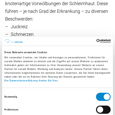
knotenartige Vorwölbungen der Schleimhaut. Diese
führen – je nach Grad der Erkrankung – zu diversen
Beschwerden:
Juckreiz
Schmerzen
Nässen
Blutungen in der Afterregion
Diese Webseite verwendet Cookies
Wir verwenden Cookies, um Inhalte und Anzeigen zu personalisieren, Funktionen für
soziale Medien anbieten zu können und die Zugriffe auf unsere Website zu analysieren.
Außerdem geben wir Informationen zu Ihrer Verwendung unserer Website an unsere
Behandlung
Partner für soziale Medien, Werbung und Analysen weiter. Unsere Partner führen diese
Informationen möglicherweise mit weiteren Daten zusammen, die Sie ihnen bereitgestellt
Vergrösserte Hämorrhoiden müssen nicht zwingend
haben oder die sie im Rahmen Ihrer Nutzung der Dienste gesammelt haben.
Die Datenschutzerklärung finden Sie hier.
behandelt werden. Vorausgesetzt sie verursachen
keine oder nur gelegentliche Beschwerden.
Einwilligungsauswahl
Notwendig
Empfehlenswert ist jedoch neben einer gründlichen
Hygiene im Analbereich eine rechtzeitige
Präferenzen