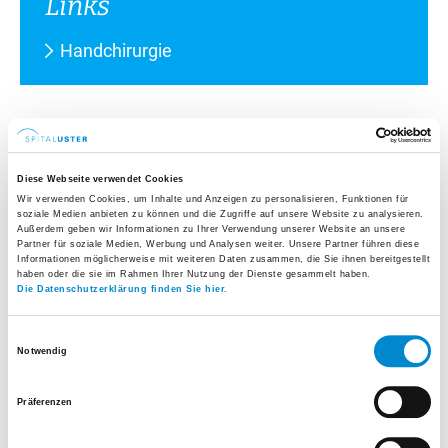
Links
Handchirurgie
Häufige Fragen
Diese Webseite verwendet Cookies
Wie lange muss ich für einen
Wir verwenden Cookies, um Inhalte und Anzeigen zu personalisieren, Funktionen für
soziale Medien anbieten zu können und die Zugriffe auf unsere Website zu analysieren.
handchirurgischen Eingriff im Spital
Außerdem geben wir Informationen zu Ihrer Verwendung unserer Website an unsere
Partner für soziale Medien, Werbung und Analysen weiter. Unsere Partner führen diese
bleiben?
Informationen möglicherweise mit weiteren Daten zusammen, die Sie ihnen bereitgestellt
haben oder die sie im Rahmen Ihrer Nutzung der Dienste gesammelt haben.
Die meisten handchirurgischen Wahleingriffe
Die Datenschutzerklärung finden Sie hier.
sind ambulant möglich. Das heisst: Sie treten
Einwilligungsauswahl
am Morgen in unsere Tagesklinik ein und
Notwendig
können das Spital am Mittag oder frühen
Präferenzen
Nachmittag wieder verlassen. Dieses
Vorgehen ist sowohl mit einer