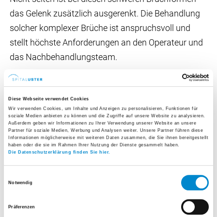
das Gelenk zusätzlich ausgerenkt. Die Behandlung
solcher komplexer Brüche ist anspruchsvoll und
stellt höchste Anforderungen an den Operateur und
das Nachbehandlungsteam.
Behandlung
Diese Webseite verwendet Cookies
Bei einer Luxation (Ausrenkung) muss dieselbe
Wir verwenden Cookies, um Inhalte und Anzeigen zu personalisieren, Funktionen für
umgehend behoben, also das Gelenk wieder
soziale Medien anbieten zu können und die Zugriffe auf unsere Website zu analysieren.
Außerdem geben wir Informationen zu Ihrer Verwendung unserer Website an unsere
eingerenkt werden.
Partner für soziale Medien, Werbung und Analysen weiter. Unsere Partner führen diese
Informationen möglicherweise mit weiteren Daten zusammen, die Sie ihnen bereitgestellt
Wichtiges Ziel der definitiven Behandlung ist eine
haben oder die sie im Rahmen Ihrer Nutzung der Dienste gesammelt haben.
Die Datenschutzerklärung finden Sie hier.
möglichst exakte Rekonstruktion der Gelenkfläche
ohne Lücken- oder gar Stufenbildungen der
Einwilligungsauswahl
Notwendig
Gelenkanteile.
Hohe Gewalteinwirkung auf eine Extremität führt
Präferenzen