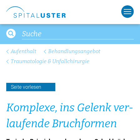
Aufenthalt
Behandlungsangebot
Traumatologie & Unfallchirurgie
Seite vorlesen
Kom­ple­xe, ins Ge­lenk ver­
lau­fen­de Bruch­for­men