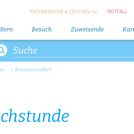
NOTFALL
FACHBEREICHE & ZENTREN
ltern
Besuch
Zuweisende
Karr
ot
Brustgesundheit
dungen
echstunde