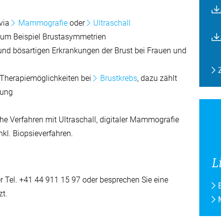
 via
Mammografie
oder
Ultraschall
zum Beispiel Brustasymmetrien
 und bösartigen Erkrankungen der Brust bei Frauen und
 Therapiemöglichkeiten bei
Brustkrebs
, dazu zählt
nung
he Verfahren mit Ultraschall, digitaler Mammografie
l. Biopsieverfahren.
L
r Tel.
+41 44 911 15 97
oder besprechen Sie eine
zt.