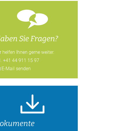
aben Sie Fragen?
r helfen Ihnen gerne weiter.
.
+41 44 911 15 97
E-Mail senden
okumente