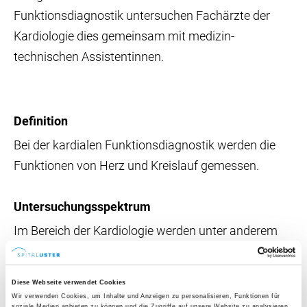
Funktionsdiagnostik untersuchen Fachärzte der
Kardiologie dies gemeinsam mit medizin-
technischen Assistentinnen.
Definition
Bei der kardialen Funktionsdiagnostik werden die
Funktionen von Herz und Kreislauf gemessen.
Untersuchungsspektrum
Im Bereich der Kardiologie werden unter anderem
die folgenden Untersuchungen zur Feststellung von
Herzkrankheiten und zur Bestimmung der
Diese Webseite verwendet Cookies
Leistungsfähigkeit der Patientinnen und Patienten
Wir verwenden Cookies, um Inhalte und Anzeigen zu personalisieren, Funktionen für
soziale Medien anbieten zu können und die Zugriffe auf unsere Website zu analysieren.