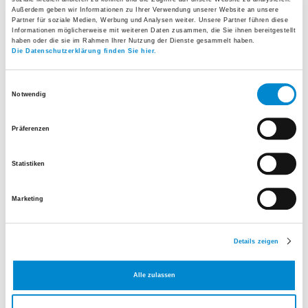
durchgeführt:
Außerdem geben wir Informationen zu Ihrer Verwendung unserer Website an unsere
Partner für soziale Medien, Werbung und Analysen weiter. Unsere Partner führen diese
Ruhe-EKG
Informationen möglicherweise mit weiteren Daten zusammen, die Sie ihnen bereitgestellt
haben oder die sie im Rahmen Ihrer Nutzung der Dienste gesammelt haben.
Notfall-EKG
Die Datenschutzerklärung finden Sie hier.
Ergometrie (Belastungs-EKG)
Einwilligungsauswahl
24-Stunden-EKG/Langzeit-EKG
Notwendig
7-Tage EKG
Präferenzen
24-Stunden-Blutdruckmessung
Kipptisch-Test
Statistiken
Marketing
Details zeigen
Alle zulassen
Haben Sie Fragen?