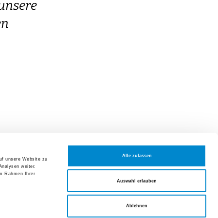
 unsere
en
Alle zulassen
auf unsere Website zu
Analysen weiter.
im Rahmen Ihrer
Auswahl erlauben
ie bestens auf­ge­hoben –
Ablehnen