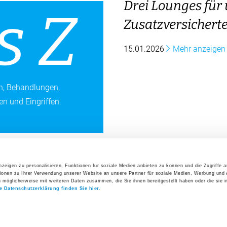
Drei Lounges für
s Z
Zusatzversichert
15.01.2026
Mehr anzeigen
rn, Behandlungen,
n und Eingriffen.
zeigen zu personalisieren, Funktionen für soziale Medien anbieten zu können und die Zugriffe 
ich - kom­pe­tent - nah.
ionen zu Ihrer Verwendung unserer Website an unsere Partner für soziale Medien, Werbung und 
n möglicherweise mit weiteren Daten zusammen, die Sie ihnen bereitgestellt haben oder die sie 
e Datenschutzerklärung finden Sie hier.
t, persönliche Betreuung, ganzheitliche Pflege: Bei uns sind S