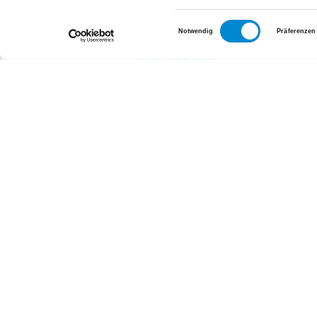
Einwilligungsauswahl
Notwendig
Präferenzen
Zentren
Werdende Eltern
Wundbehandlungszentrum
Zentrum für
Bewegungsapparat
Bereiche
Anästhesie
Labor
Notfallpraxis
Notfallstation
Operationsbereich