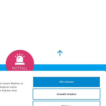
altungen und Fortbildungen
t 2026
ion Hausarzt- und Spitalmedizin:
geschichten aus dem Alltag
t 2026
um der Frauenklinik Züri Ost
mber 2026
rmer Symposium der Medizinischen
NOTFALL
Datenschutzerklärung
eranstaltungen und Fortbildungen
Alle zulassen
auf unsere Website zu
Analysen weiter.
Impressum
tellen
im Rahmen Ihrer
Auswahl erlauben
Sitemap