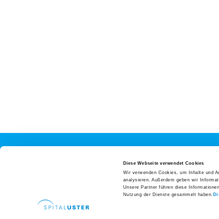
Zuweisende
Patientenzuweisung
Ansprechpersonen
Fachbereiche
Zuweiserportal
Fortbildungen
Hospitationen
Newsletter
Ihre Meinung
Direkte
Spital Uster AG
Diese Webseite verwendet Cookies
Wir verwenden Cookies, um Inhalte und An
Karriere und Jobs
Brunnenstrasse 42
Arealp
analysieren. Außerdem geben wir Informat
Offene Stellen
Unsere Partner führen diese Informatione
Postfach | 8610 Uster
Anreis
Nutzung der Dienste gesammelt haben.
Di
Tel.
+41 44 911 11 11
Aus- und Weiterbildungen
Parke