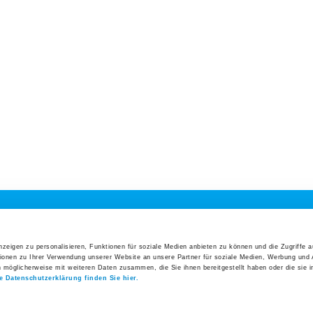
Direkteinstieg
Veranst
Präoperative Abklärungen
26. Augus
Interakt
Management der präoperativen Anämie
Erfolgs
Ansprechpersonen
27. Augus
Anmeldung Ihrer Praxis
Symposi
Log-in Webportal
3. Septe
5. Uste
Wichtige Kontakte auf einen Blick
Klinik
instieg
Interessantes
Aktuelles
Alle V
zeigen zu personalisieren, Funktionen für soziale Medien anbieten zu können und die Zugriffe 
lan
Gesundheitsforum
News
ionen zu Ihrer Verwendung unserer Website an unsere Partner für soziale Medien, Werbung und 
Direkteinstieg
Offene S
n möglicherweise mit weiteren Daten zusammen, die Sie ihnen bereitgestellt haben oder die sie 
e und
Schnupperwoche
Geschäftsbericht
e Datenschutzerklärung finden Sie hier.
n
Infoabend Geburt
2025
Organigramm Spital Uster