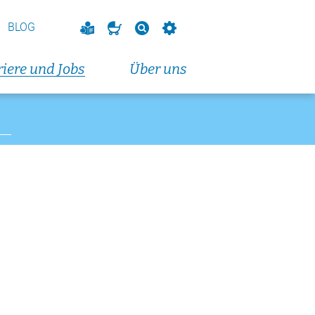
vorbereitungskurs
endkurs)
BLOG
eranstaltungen und Fortbildungen
iere und Jobs
Über uns
altungen und Fortbildungen
t 2026
dungskurs (Dienstagabendkurs)
t 2026
dungskurs (Donnerstagabendkurs)
t 2026
vorbereitungskurs
endkurs)
eranstaltungen und Fortbildungen