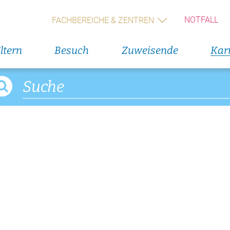
Geburts
(Wochen
NOTFALL
FACHBEREICHE & ZENTREN
Alle V
ltern
Besuch
Zuweisende
Karr
Direkteinstieg
Veranst
Blumenservice
11. Augus
Rückbil
Babygalerie
13. Augus
Rückbil
14. Augus
Geburts
(Wochen
Alle V