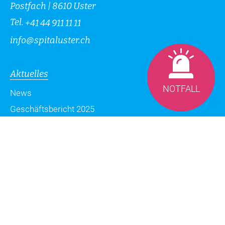
Postfach | 8610 Uster
Tel.
+41 44 911 11 11
info
@
spitaluster.ch
Aktuelles
NOTFALL
News
Geschäftsbericht 2025
Zeitschrift Spitus
Blog
Datenschutzerklärung
Impressum