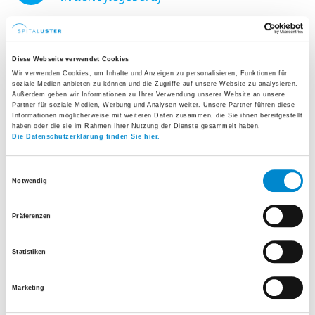
Zivildienst
Diese Webseite verwendet Cookies
Wir verwenden Cookies, um Inhalte und Anzeigen zu personalisieren, Funktionen für
soziale Medien anbieten zu können und die Zugriffe auf unsere Website zu analysieren.
Außerdem geben wir Informationen zu Ihrer Verwendung unserer Website an unsere
Partner für soziale Medien, Werbung und Analysen weiter. Unsere Partner führen diese
Informationen möglicherweise mit weiteren Daten zusammen, die Sie ihnen bereitgestellt
Dipl. Radiologie-
haben oder die sie im Rahmen Ihrer Nutzung der Dienste gesammelt haben.
Die Datenschutzerklärung finden Sie hier.
fachfrau/mann HF
Einwilligungsauswahl
Notwendig
Als dipl. Radiologiefachfrau/fachmann HF führst du
eigenverantwortlich Untersuchungen und Therapien
Präferenzen
gemäss ärztlichem Auftrag durch. Du bereitest die
Patientinnen und Patienten auf die jeweilige
Statistiken
Situation vor und betreust Sie während der
Untersuchung oder der Therapie. Gezielt setzt du
Marketing
diagnostische und therapeutische High-Tech-Geräte