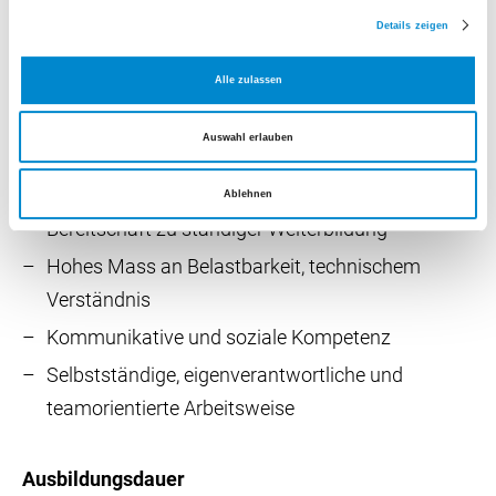
wie MRT oder CT und spezifische radiologische
Details zeigen
Software ein, die du umfassend beherrschst.
Alle zulassen
Voraussetzungen
Auswahl erlauben
Berufslehre EFZ, FMS oder gymnasiale Matur
Bestandenes Eignungsverfahren
Ablehnen
Bereitschaft zu ständiger Weiterbildung
Hohes Mass an Belastbarkeit, technischem
Verständnis
Kommunikative und soziale Kompetenz
Selbstständige, eigenverantwortliche und
teamorientierte Arbeitsweise
Ausbildungsdauer