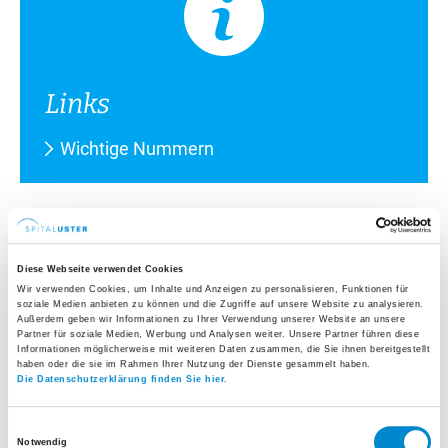
Links
Wichtige Nummern
Leitung
Dr. med. Ariane Kaufmann
Diese Webseite verwendet Cookies
Wir verwenden Cookies, um Inhalte und Anzeigen zu personalisieren, Funktionen für
Ärztliche Leiterin interdisziplinäre Notfallstation
soziale Medien anbieten zu können und die Zugriffe auf unsere Website zu analysieren.
Außerdem geben wir Informationen zu Ihrer Verwendung unserer Website an unsere
Tel.
+41 44 911 14 83
Partner für soziale Medien, Werbung und Analysen weiter. Unsere Partner führen diese
Informationen möglicherweise mit weiteren Daten zusammen, die Sie ihnen bereitgestellt
E-Mail senden
haben oder die sie im Rahmen Ihrer Nutzung der Dienste gesammelt haben.
Die Datenschutzerklärung finden Sie hier.
Mehr erfahren
Einwilligungsauswahl
Dr. med. Reto Schnyder
Notwendig