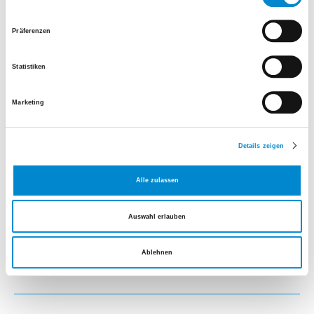
Leiter Notfallpraxis / Hausarzt in Hittnau / Co
Präferenzen
Präsident Aerztegesellschaft Zürcher Oberland
AGZO / Mitglied Notfalldienstkommission der
Statistiken
Aerztegesellschaft des Kantons Zürich AGZ
Tel.
+41 44 950 40 70
Marketing
E-Mail senden
Mehr erfahren
Details zeigen
Bettina Marti
Alle zulassen
Teamleiterin Notfallpraxis
Auswahl erlauben
Tel.
+41 44 911 23 20
E-Mail senden
Ablehnen
Mehr erfahren