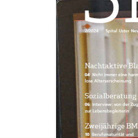
Qualität
Nachhaltigkeit
Veranstaltungen und Fortbildungen
Medienmitteilungen
Leitbild
Downloadcenter
Geschichte
Partner
Aktuelles
Veranstaltungen und Fortbil