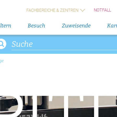
NOTFALL
FACHBEREICHE & ZENTREN
ltern
Besuch
Zuweisende
Karr
Direkteinstieg
Veranst
Aktuelles
6. August
ge
Rückbil
Gesundheitsforum
11. Augus
Medienkontakt
Rückbil
Freiwilligen-Team
14. Augus
Geburts
(Wochen