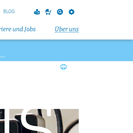
BLOG
iere und Jobs
Über uns
altungen und Fortbildungen
 2026
dungskurs (Donnerstagabendkurs)
t 2026
dungskurs (Dienstagabendkurs)
t 2026
vorbereitungskurs
endkurs)