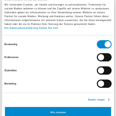
King`s College Hospital, London
Wir verwenden Cookies, um Inhalte und Anzeigen zu personalisieren, Funktionen für
soziale Medien anbieten zu können und die Zugriffe auf unsere Website zu analysieren.
(UK)
Außerdem geben wir Informationen zu Ihrer Verwendung unserer Website an unsere
Partner für soziale Medien, Werbung und Analysen weiter. Unsere Partner führen diese
Informationen möglicherweise mit weiteren Daten zusammen, die Sie ihnen bereitgestellt
2012 - 2015
Oberärztin, Institut für Radiologie,
haben oder die sie im Rahmen Ihrer Nutzung der Dienste gesammelt haben.
Die Datenschutzerklärung finden Sie hier.
Stadtspital Triemli, Zürich
2015 - 2020
Oberärztin m.e.V. mit Leiterin der
Einwilligungsauswahl
Notwendig
Modalität Ultraschall, Institut für
Radiologie, Stadtspital Triemli,
Präferenzen
Zürich
2020 - 2021
Co-Chefärztin Radiologie, Spital
Statistiken
Uster
Marketing
2021
CAS Medical Leadership
2021
Cardiac CT Course Level 1 &
Details zeigen
2, Royal Brompton & Harefield, UK
Seit 02/2021
Chefärztin Radiologie, Spital Uster
Alle zulassen