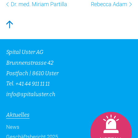
Dr. med. Miriam Partilla
Rebecca Adam
Spital Uster AG
Brunnenstrasse 42
Postfach | 8610 Uster
Tel.
+41 44 911 11 11
info
@
spitaluster.ch
Aktuelles
News
Geschäftsbericht 2025