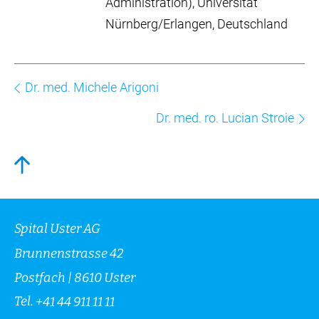
Administration), Universität
Nürnberg/Erlangen, Deutschland
Dr. med. Michele Arigoni
Dr. med. ro. Lucian Stroie
Spital Uster AG
Brunnenstrasse 42
Postfach | 8610 Uster
Tel.
+41 44 911 11 11