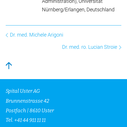
Administration), Universität
Nürnberg/Erlangen, Deutschland
Dr. med. Michele Arigoni
Dr. med. ro. Lucian Stroie
Spital Uster AG
Brunnenstrasse 42
Postfach | 8610 Uster
Tel.
+41 44 911 11 11