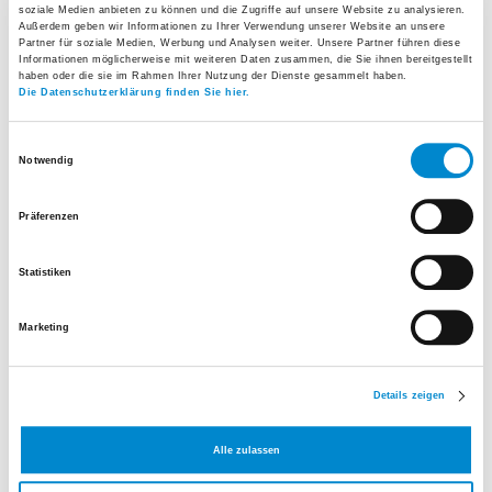
soziale Medien anbieten zu können und die Zugriffe auf unsere Website zu analysieren.
Außerdem geben wir Informationen zu Ihrer Verwendung unserer Website an unsere
Partner für soziale Medien, Werbung und Analysen weiter. Unsere Partner führen diese
Informationen möglicherweise mit weiteren Daten zusammen, die Sie ihnen bereitgestellt
haben oder die sie im Rahmen Ihrer Nutzung der Dienste gesammelt haben.
Die Datenschutzerklärung finden Sie hier.
Einwilligungsauswahl
Notwendig
Präferenzen
Belegarzt Frauenklinik
Statistiken
Facharzt für Gynäkologie und Geburtshilfe
Tel.
+41 44 821 70 80
Marketing
E-Mail senden
Details zeigen
Webseite Praxis Dr. Lucian Stroie
Alle zulassen