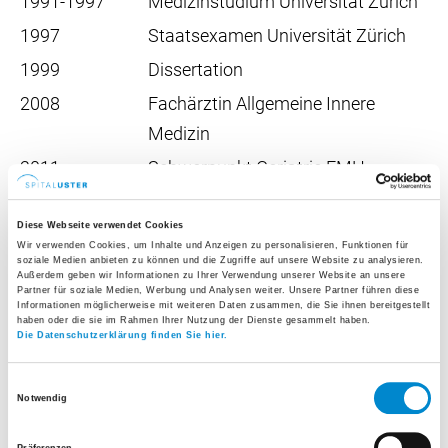
1991-1997
Medizinstudium Universität Zürich
1997
Staatsexamen Universität Zürich
1999
Dissertation
2008
Fachärztin Allgemeine Innere
Medizin
2011
Schwerpunkt Geriatrie FMH
Diese Webseite verwendet Cookies
Wir verwenden Cookies, um Inhalte und Anzeigen zu personalisieren, Funktionen für
Kaderarzttätigkeit
soziale Medien anbieten zu können und die Zugriffe auf unsere Website zu analysieren.
Außerdem geben wir Informationen zu Ihrer Verwendung unserer Website an unsere
Partner für soziale Medien, Werbung und Analysen weiter. Unsere Partner führen diese
2007-2009
Oberärztin, Stadtärztlicher Dienst
Informationen möglicherweise mit weiteren Daten zusammen, die Sie ihnen bereitgestellt
haben oder die sie im Rahmen Ihrer Nutzung der Dienste gesammelt haben.
Zürich
Die Datenschutzerklärung finden Sie hier.
2011-2013
Leitende Ärztin, Geriatrischer Dienst
Einwilligungsauswahl
Zürich
Notwendig
2013-2021
Leitende Ärztin, Innere Medizin und