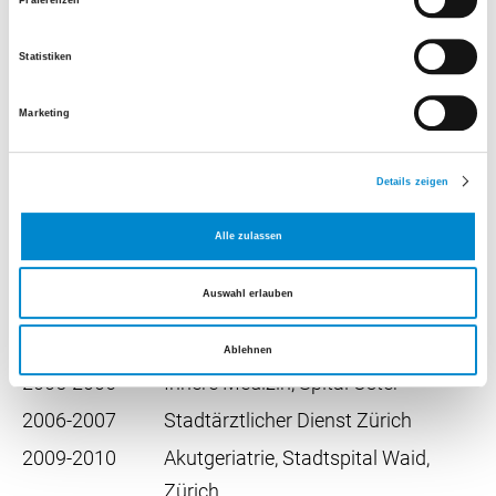
Präferenzen
Geriatrie, Spital Limmattal
seit 01/2022
Chefärztin Geriatrie, Spital Uster
Statistiken
Marketing
Ärztliche Weiterbildung
Details zeigen
1998-2003
Viszeral- und
Transplantationschirurgie,
Alle zulassen
Universitätsspital Zürich
Auswahl erlauben
2004-2005
Gynäkologie und Geburtshilfe,
Spital Uster
Ablehnen
2005-2006
Innere Medizin, Spital Uster
2006-2007
Stadtärztlicher Dienst Zürich
2009-2010
Akutgeriatrie, Stadtspital Waid,
Zürich