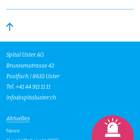
Spital Uster AG
Brunnenstrasse 42
Postfach | 8610 Uster
Tel.
+41 44 911 11 11
info
@
spitaluster.ch
Aktuelles
News