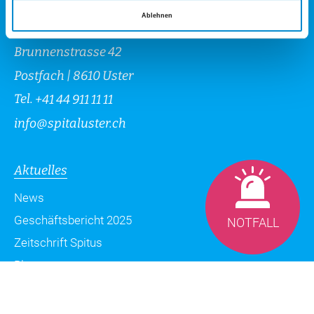
Ablehnen
Spital Uster AG
Brunnenstrasse 42
Postfach | 8610 Uster
Tel.
+41 44 911 11 11
info
@
spitaluster.ch
Aktuelles
News
Geschäftsbericht 2025
NOTFALL
Zeitschrift Spitus
Blog