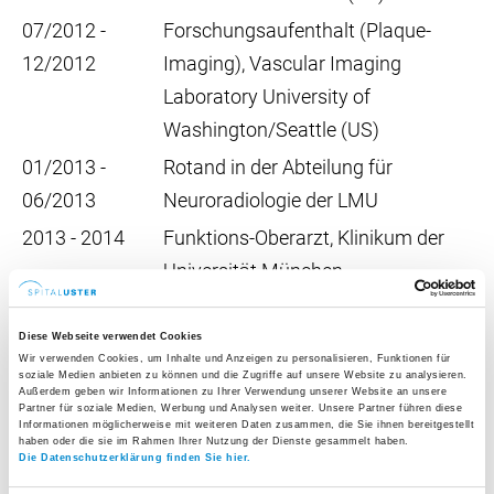
07/2012 -
Forschungsaufenthalt (Plaque-
12/2012
Imaging), Vascular Imaging
Laboratory University of
Washington/Seattle (US)
01/2013 -
Rotand in der Abteilung für
06/2013
Neuroradiologie der LMU
2013 - 2014
Funktions-Oberarzt, Klinikum der
Universität München
(Orthopädische Bildgebung,
Durchleuchtung und
Diese Webseite verwendet Cookies
Wir verwenden Cookies, um Inhalte und Anzeigen zu personalisieren, Funktionen für
Projektionsradiographie)
soziale Medien anbieten zu können und die Zugriffe auf unsere Website zu analysieren.
Außerdem geben wir Informationen zu Ihrer Verwendung unserer Website an unsere
2014 - 2015
Oberarzt, Klinikum der Universität
Partner für soziale Medien, Werbung und Analysen weiter. Unsere Partner führen diese
Informationen möglicherweise mit weiteren Daten zusammen, die Sie ihnen bereitgestellt
München (Orthopädische
haben oder die sie im Rahmen Ihrer Nutzung der Dienste gesammelt haben.
Die Datenschutzerklärung finden Sie hier.
Bildgebung, Durchleuchtung und