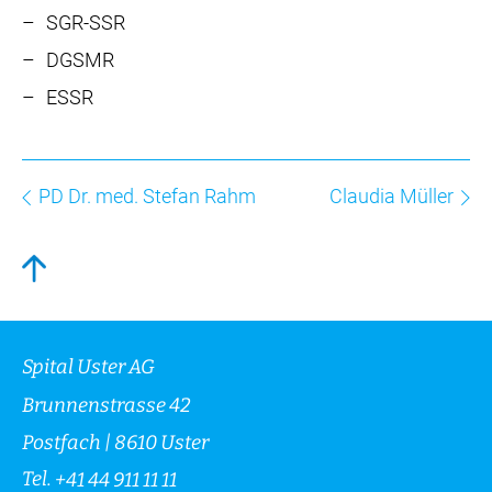
SGR-SSR
DGSMR
ESSR
PD Dr. med. Stefan Rahm
Claudia Müller
Spital Uster AG
Brunnenstrasse 42
Postfach | 8610 Uster
Tel.
+41 44 911 11 11