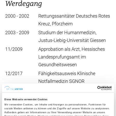
Werdegang
2000 - 2002
Rettungssanitäter Deutsches Rotes
Kreuz, Pforzheim
2003 - 2009
Studium der Humanmedizin,
Justus-Liebig-Universität Giessen
11/2009
Approbation als Arzt, Hessisches
Landesprufungsamt im
Gesundheitswesen
12/2017
Fähigkeitsausweis Klinische
Notfallmedizin SGNOR
06/2018
Facharzttitel Innere Medizin FMH
Diese Webseite verwendet Cookies
Wir verwenden Cookies, um Inhalte und Anzeigen zu personalisieren, Funktionen für
2010 – 2012
Assistenzarzt für Chirurgie, Spital
soziale Medien anbieten zu können und die Zugriffe auf unsere Website zu analysieren.
Außerdem geben wir Informationen zu Ihrer Verwendung unserer Website an unsere
Lachen