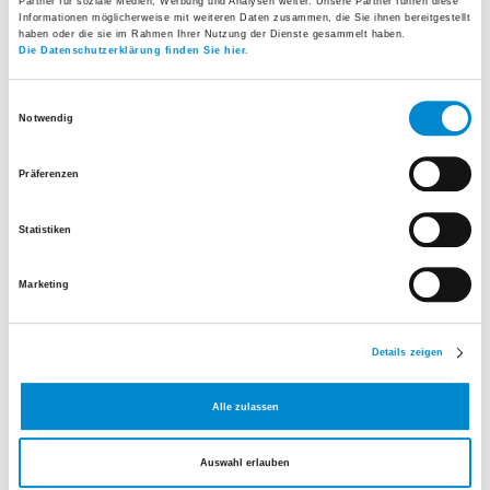
Partner für soziale Medien, Werbung und Analysen weiter. Unsere Partner führen diese
Informationen möglicherweise mit weiteren Daten zusammen, die Sie ihnen bereitgestellt
2012 – 2013
Assistenzarzt für Innere Medizin,
haben oder die sie im Rahmen Ihrer Nutzung der Dienste gesammelt haben.
Die Datenschutzerklärung finden Sie hier.
Spital Lachen
2013 – 2014
Assistenzarzt für Innere Medizin,
Einwilligungsauswahl
Notwendig
GZO Spital Wetzikon
2014 – 2015
Assistenzarzt Klinische
Präferenzen
Notfallmedizin, Spital Limmattal
Statistiken
Schlieren
2015 – 2016
Assistenzarzt für Anästhesiologie,
Marketing
GZO Spital Wetzikon
2016 – 2017
Oberarzt i.V. Innere
Details zeigen
Medizin/Notfallstation, GZO Spital
Alle zulassen
Wetzikon
2017
Oberarzt i.V. Institut für
Auswahl erlauben
Notfallmedizin, Universitätsspital