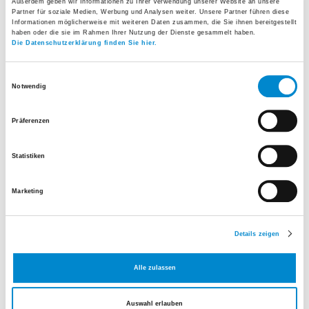
Außerdem geben wir Informationen zu Ihrer Verwendung unserer Website an unsere
Partner für soziale Medien, Werbung und Analysen weiter. Unsere Partner führen diese
Informationen möglicherweise mit weiteren Daten zusammen, die Sie ihnen bereitgestellt
haben oder die sie im Rahmen Ihrer Nutzung der Dienste gesammelt haben.
Die Datenschutzerklärung finden Sie hier.
Einwilligungsauswahl
Notwendig
Präferenzen
Verwaltungsratspräsidentin
Statistiken
Tel.
+41 44 911 10 02
Marketing
E-Mail senden
Details zeigen
Bettina Marti
Marijana Bogdanovic
Alle zulassen
Auswahl erlauben