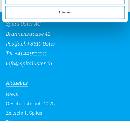
Ablehnen
Spital Uster AG
Brunnenstrasse 42
Postfach | 8610 Uster
Tel.
+41 44 911 11 11
info
@
spitaluster.ch
Aktuelles
News
Geschäftsbericht 2025
Zeitschrift Spitus
Blog