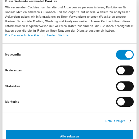
Diese Webseite verwendet Cookies
Wir verwenden Cookies, um Inhalte und Anzeigen zu personalisieren, Funktionen für
soziale Medien anbieten zu können und die Zugriffe auf unsere Website zu analysieren.
Außerdem geben wir Informationen zu Ihrer Verwendung unserer Website an unsere
Partner für soziale Medien, Werbung und Analysen weiter. Unsere Partner führen diese
Informationen möglicherweise mit weiteren Daten zusammen, die Sie ihnen bereitgestellt
haben oder die sie im Rahmen Ihrer Nutzung der Dienste gesammelt haben.
Die Datenschutzerklärung finden Sie hier.
Einwilligungsauswahl
Notwendig
Belegarzt Pneumologie
Präferenzen
Tel.
044 511 79 30
Statistiken
E-Mail senden
Marketing
Werdegang
Webseite Lungenfachzentrum Fiechter und
Details zeigen
Partner
Alle zulassen