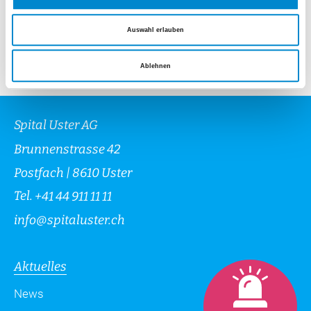
Auswahl erlauben
Ablehnen
Spital Uster AG
Brunnenstrasse 42
Postfach | 8610 Uster
Tel.
+41 44 911 11 11
info
@
spitaluster.ch
Aktuelles
News