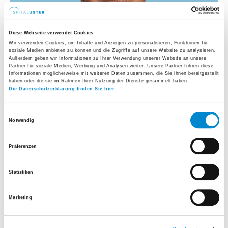
Diese Webseite verwendet Cookies
Wir verwenden Cookies, um Inhalte und Anzeigen zu personalisieren, Funktionen für
soziale Medien anbieten zu können und die Zugriffe auf unsere Website zu analysieren.
Außerdem geben wir Informationen zu Ihrer Verwendung unserer Website an unsere
Partner für soziale Medien, Werbung und Analysen weiter. Unsere Partner führen diese
Informationen möglicherweise mit weiteren Daten zusammen, die Sie ihnen bereitgestellt
haben oder die sie im Rahmen Ihrer Nutzung der Dienste gesammelt haben.
Die Datenschutzerklärung finden Sie hier.
Leitender Arzt Orthopädie
Einwilligungsauswahl
Notwendig
Leiter Praxis Ortho Reha Sport
Facharzt für Orthopädische Chirurgie und
Präferenzen
Traumatologie des Bewegungsapparates
Statistiken
Facharzt für Chirurgie, Schwerpunkte
Traumatologie (SGACT), Zertifizierter Kniechirurg
Marketing
der deutschen Kniegesellschaft (DKG) und
Sportmedizin (SEMS)