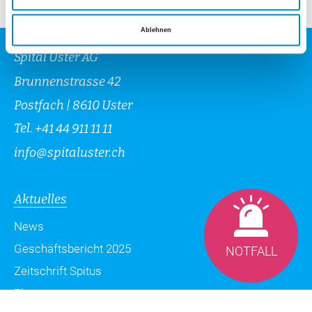
Ablehnen
Spital Uster AG
Brunnenstrasse 42
Postfach | 8610 Uster
Tel.
+41 44 911 11 11
info
@
spitaluster.ch
Aktuelles
News
Geschäftsbericht 2025
NOTFALL
Zeitschrift Spitus
Blog