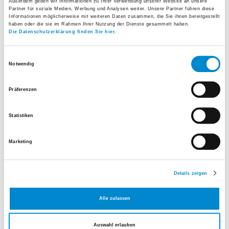
Außerdem geben wir Informationen zu Ihrer Verwendung unserer Website an unsere
Partner für soziale Medien, Werbung und Analysen weiter. Unsere Partner führen diese
Informationen möglicherweise mit weiteren Daten zusammen, die Sie ihnen bereitgestellt
haben oder die sie im Rahmen Ihrer Nutzung der Dienste gesammelt haben.
Die Datenschutzerklärung finden Sie hier.
Einwilligungsauswahl
Notwendig
Präferenzen
Leitende Ärztin Radiologie
Statistiken
Tel.
+41 44 911 12 21
Marketing
E-Mail senden
Details zeigen
Bianca Moser
Dr. med. Raphael Leonardy
Alle zulassen
Auswahl erlauben