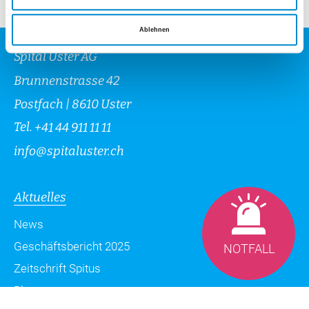
Ablehnen
Spital Uster AG
Brunnenstrasse 42
Postfach | 8610 Uster
Tel.
+41 44 911 11 11
info
@
spitaluster.ch
Aktuelles
News
Geschäftsbericht 2025
NOTFALL
Zeitschrift Spitus
Blog