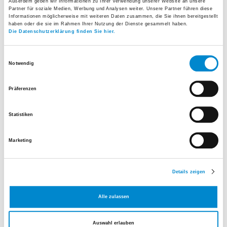
Außerdem geben wir Informationen zu Ihrer Verwendung unserer Website an unsere
Partner für soziale Medien, Werbung und Analysen weiter. Unsere Partner führen diese
Informationen möglicherweise mit weiteren Daten zusammen, die Sie ihnen bereitgestellt
haben oder die sie im Rahmen Ihrer Nutzung der Dienste gesammelt haben.
Die Datenschutzerklärung finden Sie hier.
Einwilligungsauswahl
Notwendig
Präferenzen
Leiter Patientenservice
Statistiken
Tel.
044 911 19 90
Marketing
E-Mail senden
Details zeigen
Dr. Federico Mazzola
Dr. med. Jens Forberger
Alle zulassen
Auswahl erlauben