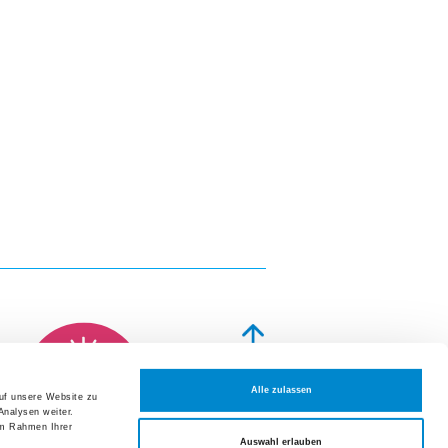
altungen und Fortbildungen
t 2026
ion Hausarzt- und Spitalmedizin:
geschichten aus dem Alltag
t 2026
um der Frauenklinik Züri Ost
mber 2026
rmer Symposium der Medizinischen
eranstaltungen und Fortbildungen
tellen
Alle zulassen
NOTFALL
auf unsere Website zu
Analysen weiter.
im Rahmen Ihrer
Datenschutzerklärung
Auswahl erlauben