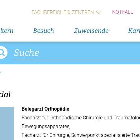
NOTFALL
FACHBEREICHE & ZENTREN
Alle V
ltern
Besuch
Zuweisende
Karr
Direkteinstieg
Veranst
Blumenservice
11. Augus
Rückbil
Babygalerie
e
13. Augus
Rückbil
dal
14. Augus
Geburts
Belegarzt Orthopädie
(Wochen
Facharzt für Orthopädische Chirurgie und Traumatolo
Bewegungsapparates
Alle V
Facharzt für Chirurgie, Schwerpunkt spezialisierte Tr