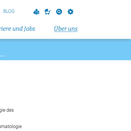
BLOG
eranstaltungen und Fortbildungen
iere und Jobs
Über uns
altungen und Fortbildungen
t 2026
dungskurs (Dienstagabendkurs)
t 2026
dungskurs (Donnerstagabendkurs)
t 2026
vorbereitungskurs
endkurs)
gie des
eranstaltungen und Fortbildungen
aumatologie