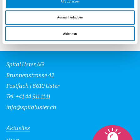
Dr. med. Natalie Kuchen
Alle zulassen
Dr. med. Michael Ruschel
Auswahl erlauben
Ablehnen
Spital Uster AG
Brunnenstrasse 42
Postfach | 8610 Uster
Tel.
+41 44 911 11 11
info
@
spitaluster.ch
Aktuelles