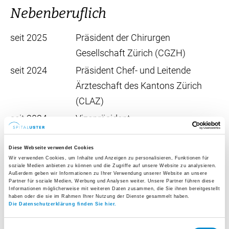
Nebenberuflich
seit 2025
Präsident der Chirurgen
Gesellschaft Zürich (CGZH)
seit 2024
Präsident Chef- und Leitende
Ärzteschaft des Kantons Zürich
(CLAZ)
seit 2024
Vizepräsident
Gesundheitsnetzwerk Küsnacht
(GNK AG)
Diese Webseite verwendet Cookies
Wir verwenden Cookies, um Inhalte und Anzeigen zu personalisieren, Funktionen für
2018 - 2025
Vorstandsmitglied der Chirurgen
soziale Medien anbieten zu können und die Zugriffe auf unsere Website zu analysieren.
Außerdem geben wir Informationen zu Ihrer Verwendung unserer Website an unsere
Gesellschaft des Kantons Zürich
Partner für soziale Medien, Werbung und Analysen weiter. Unsere Partner führen diese
Informationen möglicherweise mit weiteren Daten zusammen, die Sie ihnen bereitgestellt
(CGZH), Ressortleiter Qualität
haben oder die sie im Rahmen Ihrer Nutzung der Dienste gesammelt haben.
Die Datenschutzerklärung finden Sie hier.
2018 - 2024
Vorstandsmitglied der Zürcher
Einwilligungsauswahl