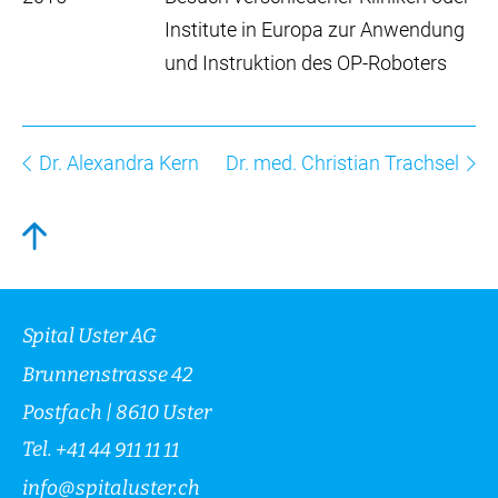
Institute in Europa zur Anwendung
und Instruktion des OP-Roboters
Dr. Alexandra Kern
Dr. med. Christian Trachsel
Spital Uster AG
Brunnenstrasse 42
Postfach | 8610 Uster
Tel.
+41 44 911 11 11
info
@
spitaluster.ch