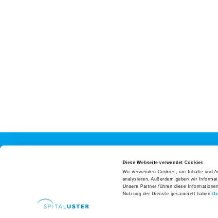
Zuweisende
Patientenzuweisung
Ansprechpersonen
Fachbereiche
Zuweiserportal
Fortbildungen
Hospitationen
Newsletter
Ihre Meinung
Direkte
Spital Uster AG
Diese Webseite verwendet Cookies
Wir verwenden Cookies, um Inhalte und An
Karriere und Jobs
Brunnenstrasse 42
Arealp
analysieren. Außerdem geben wir Informat
Offene Stellen
Unsere Partner führen diese Informatione
Postfach | 8610 Uster
Anreis
Nutzung der Dienste gesammelt haben.
Di
Tel.
+41 44 911 11 11
Aus- und Weiterbildungen
Parke