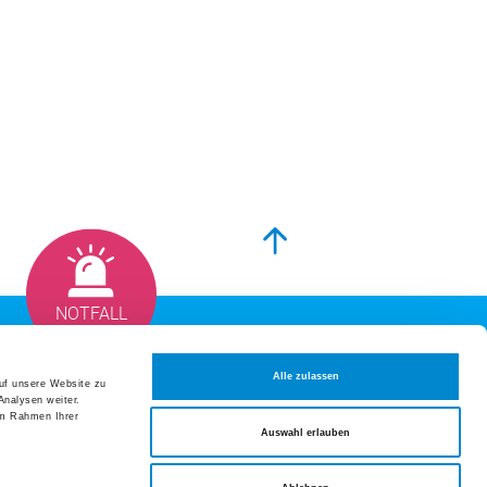
altungen und Fortbildungen
t 2026
ion Hausarzt- und Spitalmedizin:
geschichten aus dem Alltag
t 2026
um der Frauenklinik Züri Ost
mber 2026
rmer Symposium der Medizinischen
NOTFALL
Datenschutzerklärung
eranstaltungen und Fortbildungen
Alle zulassen
auf unsere Website zu
Analysen weiter.
Impressum
tellen
im Rahmen Ihrer
Auswahl erlauben
Sitemap