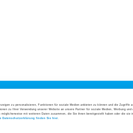
Direkteinstieg
Veranst
Präoperative Abklärungen
26. Augus
Interakt
Management der präoperativen Anämie
Erfolgs
Ansprechpersonen
27. Augus
Anmeldung Ihrer Praxis
Symposi
Log-in Webportal
3. Septe
5. Uste
Wichtige Kontakte auf einen Blick
Klinik
instieg
Interessantes
Aktuelles
Alle V
zeigen zu personalisieren, Funktionen für soziale Medien anbieten zu können und die Zugriffe 
lan
Gesundheitsforum
News
ionen zu Ihrer Verwendung unserer Website an unsere Partner für soziale Medien, Werbung und 
Direkteinstieg
Offene S
n möglicherweise mit weiteren Daten zusammen, die Sie ihnen bereitgestellt haben oder die sie 
e und
Schnupperwoche
Geschäftsbericht
e Datenschutzerklärung finden Sie hier.
n
Infoabend Geburt
2025
Organigramm Spital Uster