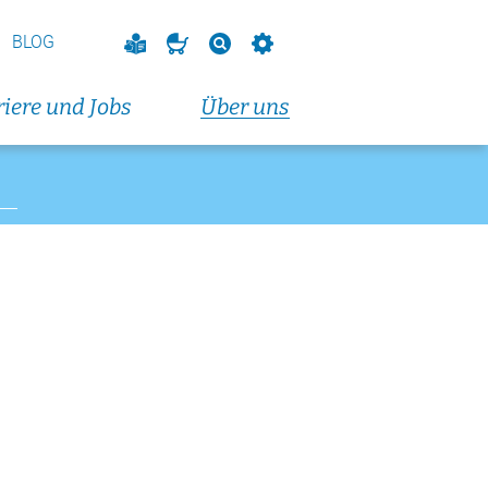
vorbereitungskurs
endkurs)
BLOG
eranstaltungen und Fortbildungen
iere und Jobs
Über uns
altungen und Fortbildungen
t 2026
dungskurs (Dienstagabendkurs)
t 2026
dungskurs (Donnerstagabendkurs)
t 2026
vorbereitungskurs
endkurs)
eranstaltungen und Fortbildungen