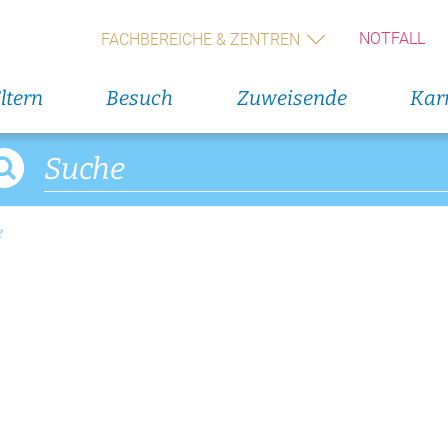
Geburts
(Wochen
NOTFALL
FACHBEREICHE & ZENTREN
Alle V
ltern
Besuch
Zuweisende
Karr
Direkteinstieg
Veranst
Blumenservice
11. Augus
Rückbil
e
Babygalerie
13. Augus
Rückbil
14. Augus
Geburts
(Wochen
Alle V