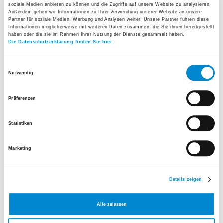
soziale Medien anbieten zu können und die Zugriffe auf unsere Website zu analysieren.
Außerdem geben wir Informationen zu Ihrer Verwendung unserer Website an unsere
Partner für soziale Medien, Werbung und Analysen weiter. Unsere Partner führen diese
Informationen möglicherweise mit weiteren Daten zusammen, die Sie ihnen bereitgestellt
haben oder die sie im Rahmen Ihrer Nutzung der Dienste gesammelt haben.
Die Datenschutzerklärung finden Sie hier.
Einwilligungsauswahl
Notwendig
Präferenzen
Belegarzt Frauenklinik
Statistiken
Facharzt für Gynäkologie und Geburtshilfe
Tel.
+41 44 941 60 20
Marketing
E-Mail senden
Details zeigen
Zur Praxis-Webseite
Alle zulassen