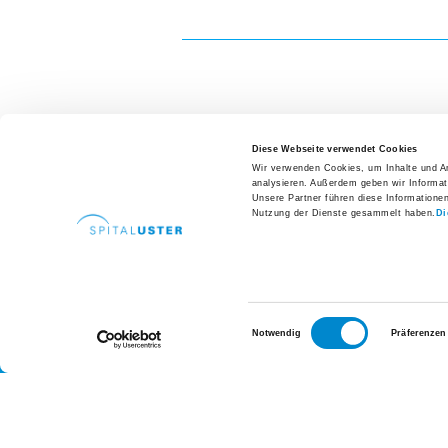
Job-Abo
Freiwilligen-Team
Über uns
Aktuelle Bauprojekte
Diese Webseite verwendet Cookies
Spital Uster Tag 2026
Wir verwenden Cookies, um Inhalte und An
analysieren. Außerdem geben wir Informat
Unsere Partner führen diese Informatione
Zahlen + Fakten
Direkte
Nutzung der Dienste gesammelt haben.
Di
Spital Uster AG
Zeitschrift SPITUS
Brunnenstrasse 42
Arealp
Postfach | 8610 Uster
Anreis
Geschäftsbericht
Tel.
+41 44 911 11 11
Parke
So sind wir organisiert
Einwilligungsauswahl
Notwendig
Präferenzen
info
@
spitaluster.ch
Babyga
Fachpersonen-Suche
Offene
Qualität
Nachhaltigkeit