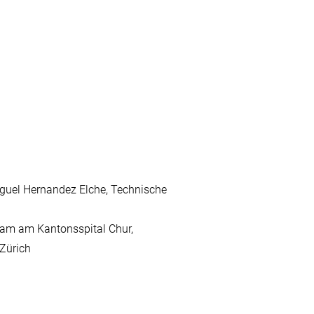
rmer Symposium der Medizinischen
eranstaltungen und Fortbildungen
tellen
guel Hernandez Elche, Technische
n am am Kantonsspital Chur,
ital Zürich