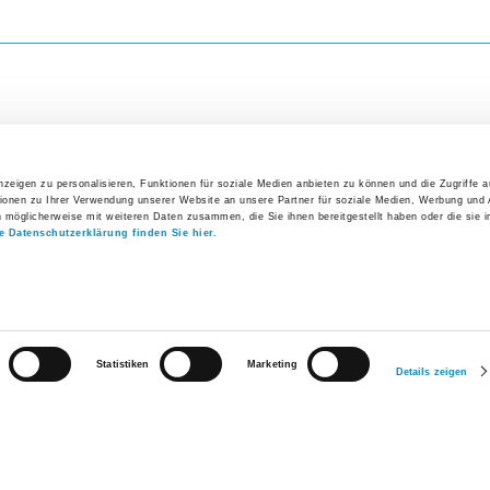
Direkteinstieg
Veranst
Aktuelles
11. Augus
zeigen zu personalisieren, Funktionen für soziale Medien anbieten zu können und die Zugriffe 
ionen zu Ihrer Verwendung unserer Website an unsere Partner für soziale Medien, Werbung und 
Rückbil
n möglicherweise mit weiteren Daten zusammen, die Sie ihnen bereitgestellt haben oder die sie 
Gesundheitsforum
instieg
Interessantes
Aktuelles
e Datenschutzerklärung finden Sie hier.
13. Augus
lan
Medienkontakt
Gesundheitsforum
News
Rückbil
e und
Schnupperwoche
Geschäftsbericht
Freiwilligen-Team
n
Infoabend Geburt
2025
14. Augus
Statistiken
Marketing
lerie
Freiwilligen-Team
Zeitschrift Spitus
Geburts
Details zeigen
(Wochen
 Stellen
Blog
Alle V