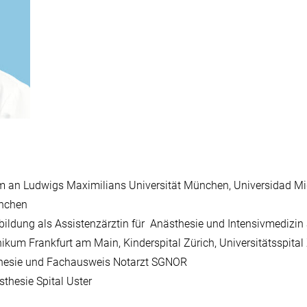
5. Uste
Wichtige Kontakte auf einen Blick
Klinik
Alle V
Direkteinstieg
Offene S
Organigramm Spital Uster
Appartements für Mitarbeitende
Fortbildungen in der Pflege
 an Ludwigs Maximilians Universität München, Universidad Mi
 München
bildung als Assistenzärztin für Anästhesie und Intensivmedizi
inikum Frankfurt am Main, Kinderspital Zürich, Universitätssp
hesie und Fachausweis Notarzt SGNOR
thesie Spital Uster