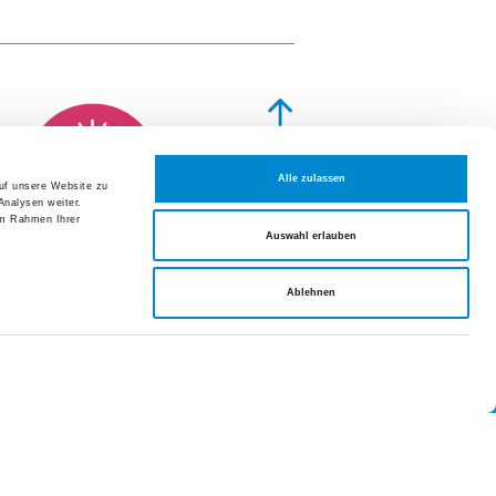
altungen und Fortbildungen
Alle zulassen
t 2026
NOTFALL
auf unsere Website zu
Analysen weiter.
dungskurs (Dienstagabendkurs)
im Rahmen Ihrer
Datenschutzerklärung
Auswahl erlauben
t 2026
Impressum
Ablehnen
dungskurs (Donnerstagabendkurs)
Sitemap
t 2026
vorbereitungskurs
endkurs)
eranstaltungen und Fortbildungen