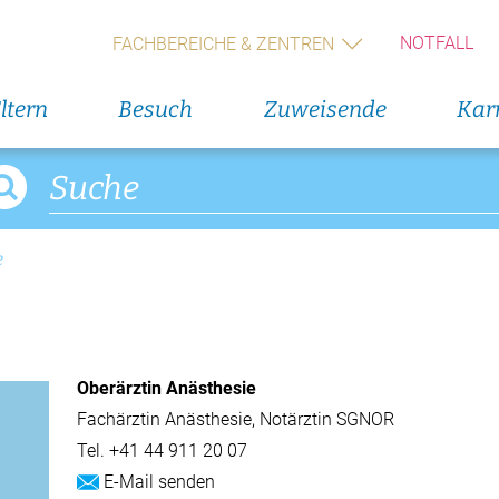
13. Augus
Rückbil
NOTFALL
FACHBEREICHE & ZENTREN
14. Augus
ltern
Besuch
Zuweisende
Karr
Geburts
(Wochen
Alle V
Direkteinstieg
Veranst
e
Präoperative Abklärungen
26. Augus
Interakt
Management der präoperativen Anämie
Erfolgs
Ansprechpersonen
Oberärztin Anästhesie
27. Augus
Fachärztin Anästhesie, Notärztin SGNOR
Anmeldung Ihrer Praxis
Symposi
Tel.
+41 44 911 20 07
Log-in Webportal
3. Septe
E-Mail senden