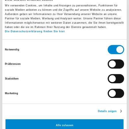
Wir verwenden Cookies, um Inhalte und Anzeigen zu personalisieren, Funktionen für
2011 – 2014
Oberarzt mbF Orthopädie,
soziale Medien anbieten zu können und die Zugriffe auf unsere Website zu analysieren.
Außerdem geben wir Informationen zu Ihrer Verwendung unserer Website an unsere
Spitalregion Fürstenland
Partner für soziale Medien, Werbung und Analysen weiter. Unsere Partner führen diese
Informationen möglicherweise mit weiteren Daten zusammen, die Sie ihnen bereitgestellt
Toggenburg, Wil-Wattwil
haben oder die sie im Rahmen Ihrer Nutzung der Dienste gesammelt haben.
Die Datenschutzerklärung finden Sie hier.
2015 - 2017
Stv. Leitender Arzt Orthopädie,
Chirurgische Klinik, Spital Uster
Einwilligungsauswahl
Notwendig
Seit 11/2017
Leitender Arzt Orthopädie,
Chirurgische Klinik, Spital Uster
Präferenzen
Seit 06/2024
Bereichsleiter Orthopädie, Spital
Statistiken
Uster
Marketing
Schwerpunkte
Details zeigen
Konservative Behandlungen des
Bewegungsapparates
Alle zulassen