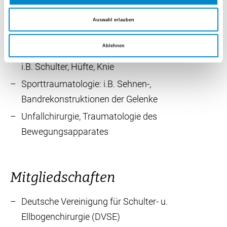
Arthroskopische (Schlüsselloch),
gelenkserhaltende Behandlungen: Schulter,
Auswahl erlauben
Ellbogen, Knie
Ablehnen
Minimal-invasiver Gelenksersatz (Endoprothetik):
i.B. Schulter, Hüfte, Knie
Sporttraumatologie: i.B. Sehnen-,
Bandrekonstruktionen der Gelenke
Unfallchirurgie, Traumatologie des
Bewegungsapparates
Mitgliedschaften
Deutsche Vereinigung für Schulter- u.
Ellbogenchirurgie (DVSE)