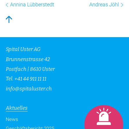
Annina Lübberstedt
Andreas Jöhl
Spital Uster AG
Brunnenstrasse 42
Postfach | 8610 Uster
Tel.
+41 44 911 11 11
info
@
spitaluster.ch
Aktuelles
News
Geschäftsbericht 2025