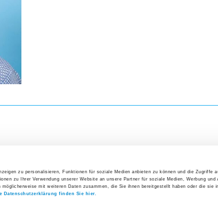
Direkteinstieg
Veranst
Präoperative Abklärungen
26. Augus
Interakt
Management der präoperativen Anämie
Erfolgs
Ansprechpersonen
27. Augus
Anmeldung Ihrer Praxis
Symposi
Log-in Webportal
3. Septe
5. Uste
Wichtige Kontakte auf einen Blick
Klinik
Alle V
zeigen zu personalisieren, Funktionen für soziale Medien anbieten zu können und die Zugriffe 
ionen zu Ihrer Verwendung unserer Website an unsere Partner für soziale Medien, Werbung und 
Direkteinstieg
Offene S
n möglicherweise mit weiteren Daten zusammen, die Sie ihnen bereitgestellt haben oder die sie 
e Datenschutzerklärung finden Sie hier.
instieg
Interessantes
Aktuelles
Organigramm Spital Uster