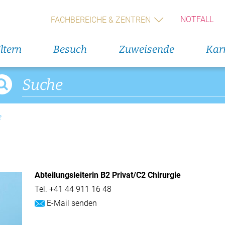
Geburts
(Wochen
NOTFALL
FACHBEREICHE & ZENTREN
Alle V
ltern
Besuch
Zuweisende
Karr
Direkteinstieg
Veranst
Blumenservice
11. Augus
Rückbil
e
Babygalerie
13. Augus
Rückbil
Abteilungsleiterin B2 Privat/C2 Chirurgie
14. Augus
Geburts
Tel.
+41 44 911 16 48
(Wochen
E-Mail senden
Alle V