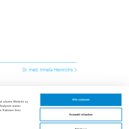
altungen und Fortbildungen
t 2026
ion Hausarzt- und Spitalmedizin:
geschichten aus dem Alltag
t 2026
um der Frauenklinik Züri Ost
Dr. med. Irmela Heinrichs
mber 2026
rmer Symposium der Medizinischen
eranstaltungen und Fortbildungen
Alle zulassen
auf unsere Website zu
Analysen weiter.
NOTFALL
tellen
im Rahmen Ihrer
Auswahl erlauben
Datenschutzerklärung