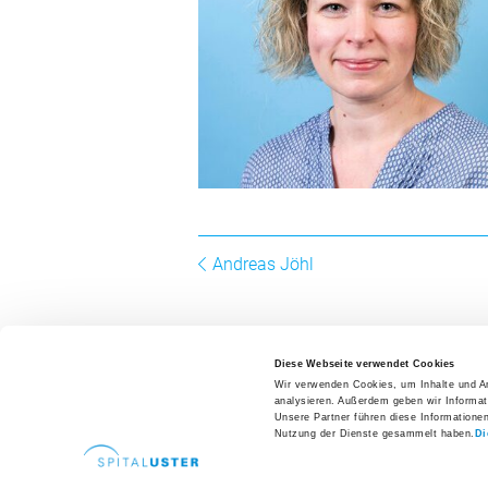
Zuweisende
Patientenzuweisung
Ansprechpersonen
Fachbereiche
Zuweiserportal
Fortbildungen
Hospitationen
Andreas Jöhl
Newsletter
Ihre Meinung
Diese Webseite verwendet Cookies
Wir verwenden Cookies, um Inhalte und An
Karriere und Jobs
analysieren. Außerdem geben wir Informat
Offene Stellen
Unsere Partner führen diese Informatione
Nutzung der Dienste gesammelt haben.
Di
Direkte
Aus- und Weiterbildungen
Spital Uster AG