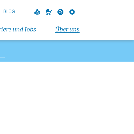
vorbereitungskurs
endkurs)
BLOG
eranstaltungen und Fortbildungen
iere und Jobs
Über uns
altungen und Fortbildungen
t 2026
dungskurs (Dienstagabendkurs)
t 2026
dungskurs (Donnerstagabendkurs)
t 2026
vorbereitungskurs
endkurs)
eranstaltungen und Fortbildungen