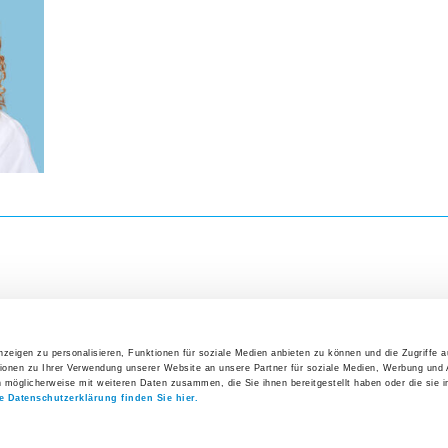
Direkteinstieg
Veranst
Präoperative Abklärungen
26. Augus
Interakt
Management der präoperativen Anämie
Erfolgs
Ansprechpersonen
27. Augus
Anmeldung Ihrer Praxis
Symposi
Log-in Webportal
3. Septe
5. Uste
Wichtige Kontakte auf einen Blick
Klinik
Alle V
zeigen zu personalisieren, Funktionen für soziale Medien anbieten zu können und die Zugriffe 
ionen zu Ihrer Verwendung unserer Website an unsere Partner für soziale Medien, Werbung und 
Direkteinstieg
Offene S
n möglicherweise mit weiteren Daten zusammen, die Sie ihnen bereitgestellt haben oder die sie 
e Datenschutzerklärung finden Sie hier.
instieg
Interessantes
Aktuelles
Organigramm Spital Uster