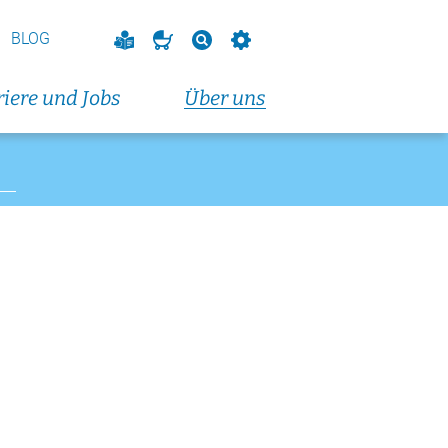
vorbereitungskurs
endkurs)
BLOG
eranstaltungen und Fortbildungen
iere und Jobs
Über uns
altungen und Fortbildungen
t 2026
dungskurs (Dienstagabendkurs)
t 2026
dungskurs (Donnerstagabendkurs)
t 2026
vorbereitungskurs
endkurs)
eranstaltungen und Fortbildungen