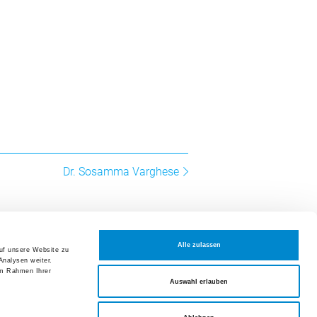
altungen und Fortbildungen
t 2026
ion Hausarzt- und Spitalmedizin:
geschichten aus dem Alltag
t 2026
um der Frauenklinik Züri Ost
Dr. Sosamma Varghese
mber 2026
rmer Symposium der Medizinischen
eranstaltungen und Fortbildungen
Alle zulassen
auf unsere Website zu
Analysen weiter.
NOTFALL
tellen
im Rahmen Ihrer
Auswahl erlauben
Datenschutzerklärung