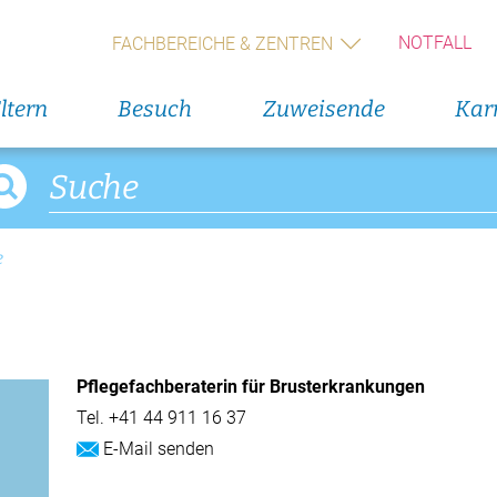
Geburts
(Wochen
NOTFALL
FACHBEREICHE & ZENTREN
Alle V
ltern
Besuch
Zuweisende
Karr
Direkteinstieg
Veranst
Blumenservice
11. Augus
Rückbil
e
Babygalerie
13. Augus
Rückbil
Pflegefachberaterin für Brusterkrankungen
14. Augus
Geburts
Tel.
+41 44 911 16 37
(Wochen
E-Mail senden
Alle V