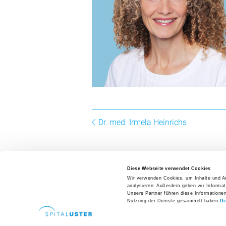
Zuweisende
Patientenzuweisung
Ansprechpersonen
Fachbereiche
Zuweiserportal
Fortbildungen
Hospitationen
Dr. med. Irmela Heinrichs
Newsletter
Ihre Meinung
Diese Webseite verwendet Cookies
Wir verwenden Cookies, um Inhalte und An
Karriere und Jobs
analysieren. Außerdem geben wir Informat
Offene Stellen
Unsere Partner führen diese Informatione
Nutzung der Dienste gesammelt haben.
Di
Direkte
Aus- und Weiterbildungen
Spital Uster AG