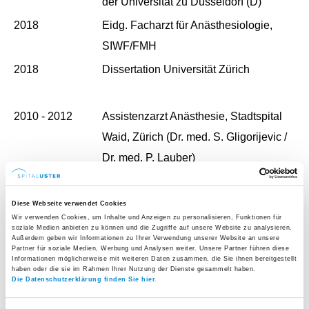
der Universität zu Düsseldorf (D)
2018
Eidg. Facharzt für Anästhesiologie,
SIWF/FMH
2018
Dissertation Universität Zürich
2010 - 2012
Assistenzarzt Anästhesie, Stadtspital
Waid, Zürich (Dr. med. S. Gligorijevic /
Dr. med. P. Lauber)
Assistenzarzt Anästhesie,
2012 - 2018
Universitätsspital Zürich (Prof. Dr.
Diese Webseite verwendet Cookies
Wir verwenden Cookies, um Inhalte und Anzeigen zu personalisieren, Funktionen für
D. R. Spahn) mit Stationen:
soziale Medien anbieten zu können und die Zugriffe auf unsere Website zu analysieren.
Außerdem geben wir Informationen zu Ihrer Verwendung unserer Website an unsere
Herzchirurgische Intensivstation,
Partner für soziale Medien, Werbung und Analysen weiter. Unsere Partner führen diese
Informationen möglicherweise mit weiteren Daten zusammen, die Sie ihnen bereitgestellt
Universitätsspital Zürich (Prof.
haben oder die sie im Rahmen Ihrer Nutzung der Dienste gesammelt haben.
Die Datenschutzerklärung finden Sie hier.
Dr. med. V. Falk)
Notarzt Schutz und Rettung,