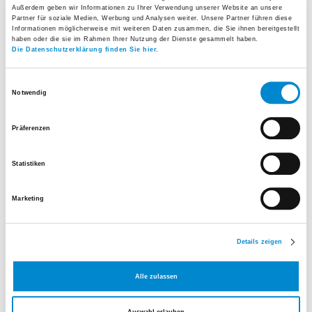
(D)
Außerdem geben wir Informationen zu Ihrer Verwendung unserer Website an unsere
Partner für soziale Medien, Werbung und Analysen weiter. Unsere Partner führen diese
2012
European Diploma in Hand Surgery
Informationen möglicherweise mit weiteren Daten zusammen, die Sie ihnen bereitgestellt
haben oder die sie im Rahmen Ihrer Nutzung der Dienste gesammelt haben.
(FESSH)
Die Datenschutzerklärung finden Sie hier.
2015 - 2018
Handchirurgische Tätigkeit im
Einwilligungsauswahl
Fachärzteverbund «Rhein-Main»
Notwendig
Seligenstadt
Präferenzen
Seit 04/2018
Leitender Arzt Handchirurgie, Spital
Uster
Statistiken
Spezialgebiete
Marketing
Konservative und operative Behandlung von
Details zeigen
Verletzungen sowie Erkrankungen und deren
Folgen an Hand, Handgelenk und Vorderarm in
Alle zulassen
enger Zusammenarbeit mit Ergotherapeuten