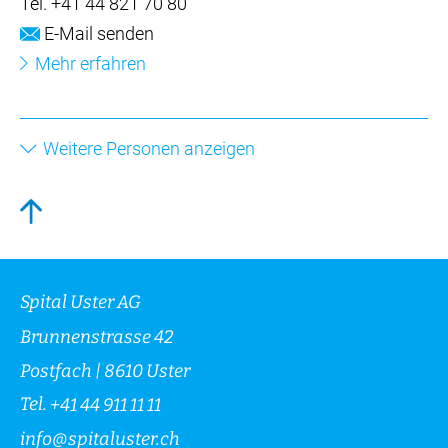
Tel.
+41 44 821 70 80
E-Mail senden
Mehr erfahren
Weitere Personen anzeigen
Spital Uster AG
Brunnenstrasse 42
Postfach | 8610 Uster
Tel.
+41 44 911 11 11
info
@
spitaluster.ch