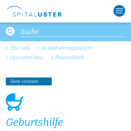
Über uns
So sind wir organisiert
Operative Disz.
Frauenklinik
Seite vorlesen
Ge­burts­hil­fe