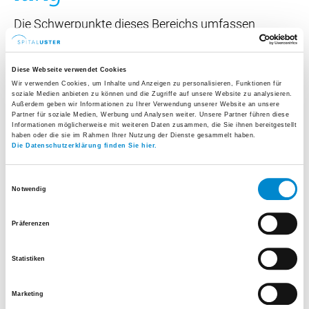
Die Schwerpunkte dieses Bereichs umfassen
sowohl betriebswirtschaftliche und technische
Themen sowie alle Aspekte rund um Ausbildung
Diese Webseite verwendet Cookies
und Qualität.
Wir verwenden Cookies, um Inhalte und Anzeigen zu personalisieren, Funktionen für
soziale Medien anbieten zu können und die Zugriffe auf unsere Website zu analysieren.
Außerdem geben wir Informationen zu Ihrer Verwendung unserer Website an unsere
Partner für soziale Medien, Werbung und Analysen weiter. Unsere Partner führen diese
Informationen möglicherweise mit weiteren Daten zusammen, die Sie ihnen bereitgestellt
haben oder die sie im Rahmen Ihrer Nutzung der Dienste gesammelt haben.
Leitung
Die Datenschutzerklärung finden Sie hier.
Juliette Baumgartner
Einwilligungsauswahl
Notwendig
Leiterin Unternehmensentwicklung
Tel.
+41 44 911 10 06
Präferenzen
E-Mail senden
Statistiken
Mehr erfahren
Marketing