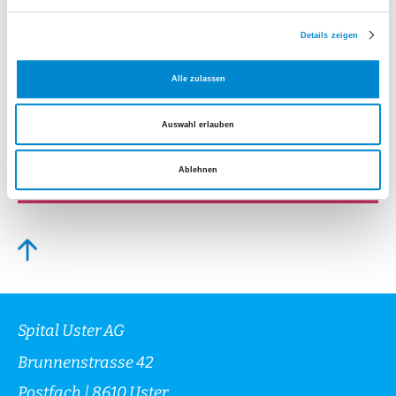
Qua­li­täts­ma­nage­ment
Details zeigen
Mehr erfahren
Alle zulassen
Pa­ti­en­ten­dienst
Auswahl erlauben
Mehr erfahren
Ablehnen
Spital Uster AG
Brunnenstrasse 42
Postfach | 8610 Uster