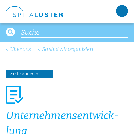
Über uns
So sind wir organisiert
Seite vorlesen
Un­ter­neh­mens­ent­wick­
lung