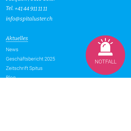
Tel.
+41 44 911 11 11
info
@
spitaluster.ch
Aktuelles
News
Geschäftsbericht 2025
NOTFALL
Zeitschrift Spitus
Blog
Datenschutzerklärung
Impressum
Sitemap