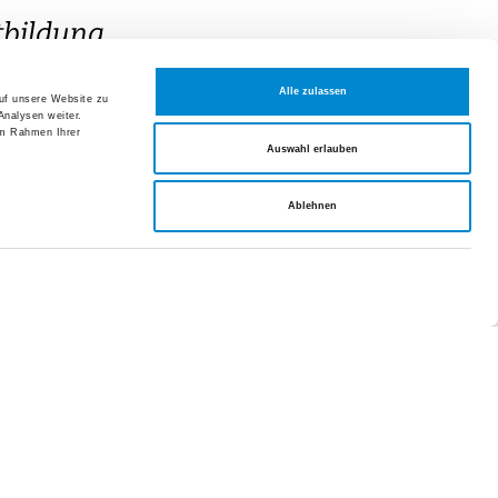
Alle zulassen
auf unsere Website zu
Analysen weiter.
im Rahmen Ihrer
Auswahl erlauben
Spital Uster angemeldet.
Ablehnen
altungen und Fortbildungen
t 2026
dungskurs (Dienstagabendkurs)
 2026
dungskurs (Donnerstagabendkurs)
t 2026
vorbereitungskurs
endkurs)