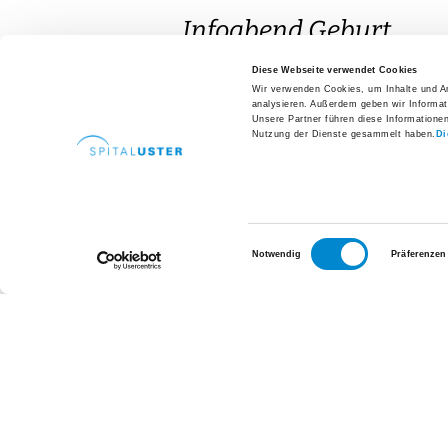
Das bieten wir dir
Diese Webseite verwendet Cookies
Mitarbeitende erzählen
Wir verwenden Cookies, um Inhalte und An
analysieren. Außerdem geben wir Informat
Job-Abo
Unsere Partner führen diese Informatione
Nutzung der Dienste gesammelt haben.
Di
Freiwilligen-Team
Über uns
Ich nehme kostenpflichtig am Stillk
Aktuelle Bauprojekte
Spital Uster Tag 2026
Einwilligungsauswahl
Notwendig
Präferenzen
Zahlen + Fakten
Zeitschrift SPITUS
Geschäftsbericht
So sind wir organisiert
Fachpersonen-Suche