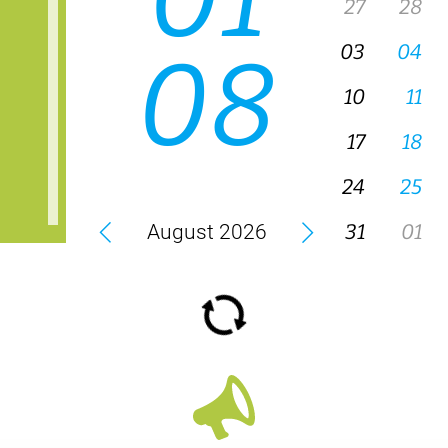
 Forum, Spital Uster
Anmeldung Ihrer Praxis
Symposi
Log-in Webportal
3. Septe
5. Uste
Wichtige Kontakte auf einen Blick
Klinik
Alle V
Direkteinstieg
Offene S
Organigramm Spital Uster
Appartements für Mitarbeitende
Fortbildungen in der Pflege