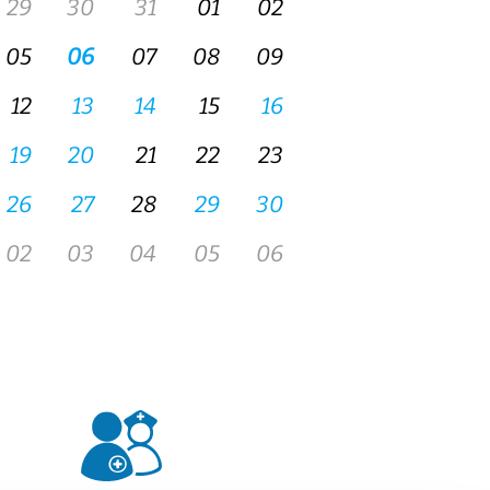
um der Frauenklinik Züri Ost
mber 2026
rmer Symposium der Medizinischen
eranstaltungen und Fortbildungen
tellen