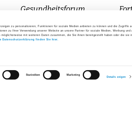
zeigen zu personalisieren, Funktionen für soziale Medien anbieten zu können und die Zugriffe 
ionen zu Ihrer Verwendung unserer Website an unsere Partner für soziale Medien, Werbung und 
n möglicherweise mit weiteren Daten zusammen, die Sie ihnen bereitgestellt haben oder die sie 
e Datenschutzerklärung finden Sie hier.
urs teil.
Ich bin für einen Geburtsvorbereitungskurs im 
Direkteinstieg
Veranst
Aktuelles
11. Augus
Statistiken
Marketing
Details zeigen
Rückbil
Gesundheitsforum
6. August
Medienkontakt
Rückbil
Freiwilligen-Team
14. Augus
Geburts
(Wochen