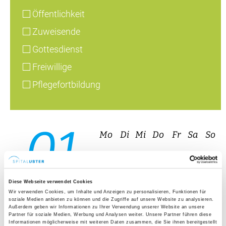
01
27
28
29
30
31
1
2
08
3
4
5
6
7
8
9
10
11
12
13
14
15
16
17
18
19
20
21
22
23
24
25
26
27
28
29
30
31
1
2
3
4
5
6
August 2026
10. – 11. Juli 2026, 19:00 – 21:30 Uhr, Forum,
Spital Uster
Diese Webseite verwendet Cookies
Geburtsvorbereitungskurs
Wir verwenden Cookies, um Inhalte und Anzeigen zu personalisieren, Funktionen für
soziale Medien anbieten zu können und die Zugriffe auf unsere Website zu analysieren.
Außerdem geben wir Informationen zu Ihrer Verwendung unserer Website an unsere
(Wochenendkurs)
Partner für soziale Medien, Werbung und Analysen weiter. Unsere Partner führen diese
Informationen möglicherweise mit weiteren Daten zusammen, die Sie ihnen bereitgestellt