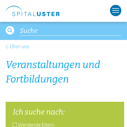
Fort­bil­dun­gen
Ich suche nach:
Werdende Eltern
Öffentlichkeit
Zuweisende
Gottesdienst
Freiwillige
Pflegefortbildung
Mo
Di
Mi
Do
Fr
Sa
So