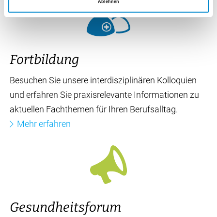
Ablehnen
Mitarbeiterin Spital Uster*
ja
nein