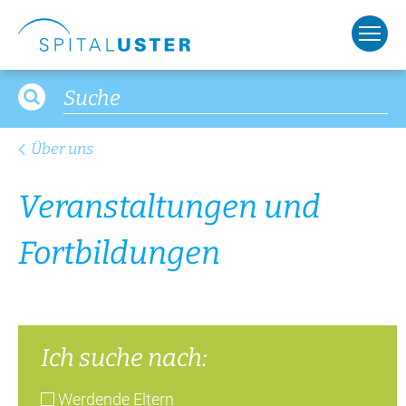
Fort­bil­dun­gen
Ich suche nach:
Werdende Eltern
Öffentlichkeit
Zuweisende
Gottesdienst
Freiwillige
Pflegefortbildung
Mo
Di
Mi
Do
Fr
Sa
So