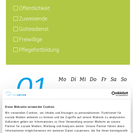
01
27
28
29
30
31
1
2
08
3
4
5
6
7
8
9
10
11
12
13
14
15
16
17
18
19
20
21
22
23
24
25
26
27
28
29
30
31
1
2
3
4
5
6
August 2026
10. – 11. Juli 2026, 19:00 – 21:30 Uhr, Forum,
Spital Uster
Diese Webseite verwendet Cookies
Geburtsvorbereitungskurs
Wir verwenden Cookies, um Inhalte und Anzeigen zu personalisieren, Funktionen für
soziale Medien anbieten zu können und die Zugriffe auf unsere Website zu analysieren.
Außerdem geben wir Informationen zu Ihrer Verwendung unserer Website an unsere
(Wochenendkurs)
Partner für soziale Medien, Werbung und Analysen weiter. Unsere Partner führen diese
Informationen möglicherweise mit weiteren Daten zusammen, die Sie ihnen bereitgestellt