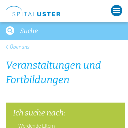
Fort­bil­dun­gen
Ich suche nach:
Werdende Eltern
Öffentlichkeit
Zuweisende
Gottesdienst
Freiwillige
Pflegefortbildung
Mo
Di
Mi
Do
Fr
Sa
So