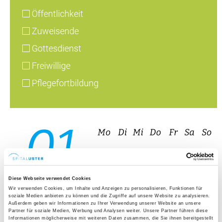
01
27
28
29
30
31
1
2
08
3
4
5
6
7
8
9
10
11
12
13
14
15
16
17
18
19
20
21
22
23
24
25
26
27
28
29
30
31
1
2
3
4
5
6
August 2026
9. April – 4. Juni 2026, 19:45 – 21:00 Uhr,
Gymnastikraum Physiotherapie, Spital Uster
Diese Webseite verwendet Cookies
Rückbildungskurs
Wir verwenden Cookies, um Inhalte und Anzeigen zu personalisieren, Funktionen für
soziale Medien anbieten zu können und die Zugriffe auf unsere Website zu analysieren.
(Donnerstagabendkurs)
Außerdem geben wir Informationen zu Ihrer Verwendung unserer Website an unsere
Partner für soziale Medien, Werbung und Analysen weiter. Unsere Partner führen diese
Informationen möglicherweise mit weiteren Daten zusammen, die Sie ihnen bereitgestellt