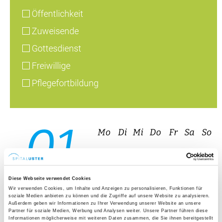
01
27
28
29
30
31
1
2
08
3
4
5
6
7
8
9
10
11
12
13
14
15
16
17
18
19
20
21
22
23
24
25
26
27
28
29
30
31
1
2
3
4
5
6
August 2026
7. Juni 2026, 10:00 – 11:00 Uhr, Forum, Spital
Uster
Gottesdienst
Diese Webseite verwendet Cookies
Wir verwenden Cookies, um Inhalte und Anzeigen zu personalisieren, Funktionen für
soziale Medien anbieten zu können und die Zugriffe auf unsere Website zu analysieren.
Außerdem geben wir Informationen zu Ihrer Verwendung unserer Website an unsere
Partner für soziale Medien, Werbung und Analysen weiter. Unsere Partner führen diese
Informationen möglicherweise mit weiteren Daten zusammen, die Sie ihnen bereitgestellt