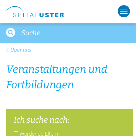
Fort­bil­dun­gen
Ich suche nach:
Werdende Eltern
Öffentlichkeit
Zuweisende
Gottesdienst
Freiwillige
Pflegefortbildung
Mo
Di
Mi
Do
Fr
Sa
So