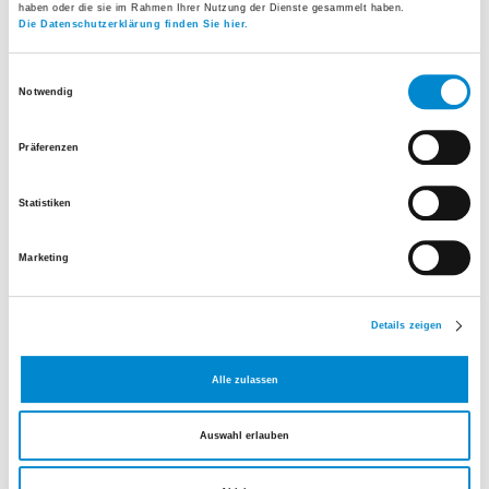
haben oder die sie im Rahmen Ihrer Nutzung der Dienste gesammelt haben.
24
25
26
27
28
29
30
Die Datenschutzerklärung finden Sie hier.
31
1
2
3
4
5
6
August 2026
Einwilligungsauswahl
Notwendig
Präferenzen
Statistiken
Marketing
Infoabend Geburt
Details zeigen
Sind Sie schwanger und auf der Suche nach einem
Alle zulassen
Spital für die Geburt? Informieren Sie sich vor Ort.
Mehr erfahren
Auswahl erlauben