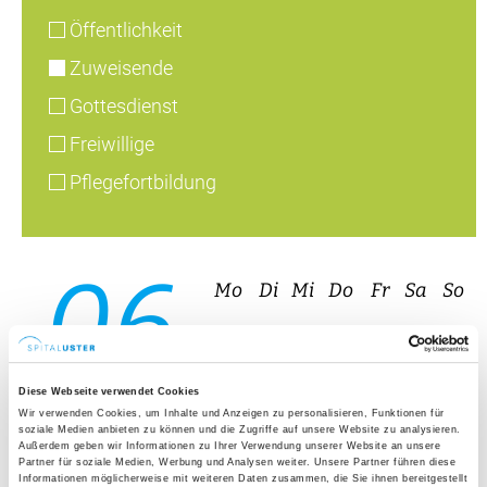
Öffentlichkeit
Zuweisende
Gottesdienst
Freiwillige
Pflegefortbildung
06
Mo
Di
Mi
Do
Fr
Sa
So
27
28
29
30
31
1
2
08
3
4
5
6
7
8
9
Diese Webseite verwendet Cookies
10
11
12
13
14
15
16
Wir verwenden Cookies, um Inhalte und Anzeigen zu personalisieren, Funktionen für
soziale Medien anbieten zu können und die Zugriffe auf unsere Website zu analysieren.
Außerdem geben wir Informationen zu Ihrer Verwendung unserer Website an unsere
17
18
19
20
21
22
23
Partner für soziale Medien, Werbung und Analysen weiter. Unsere Partner führen diese
Informationen möglicherweise mit weiteren Daten zusammen, die Sie ihnen bereitgestellt