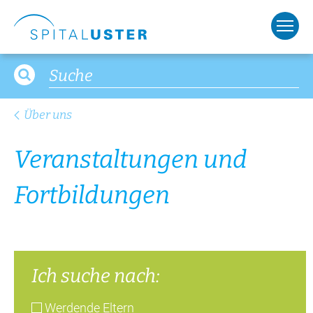
Über uns
Ver­an­stal­tun­gen und
Fort­bil­dun­gen
Ich suche nach:
Werdende Eltern